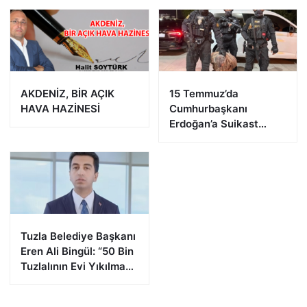
AKDENİZ, BİR AÇIK
15 Temmuz’da
HAVA HAZİNESİ
Cumhurbaşkanı
Erdoğan’a Suikast
Girişiminde Bulunan
FETÖ Firarisi B.K.
Afyonkarahisar’da
Yakalandı
Tuzla Belediye Başkanı
Eren Ali Bingül: “50 Bin
Tuzlalının Evi Yıkılma
Riskiyle Karşı Karşıya”