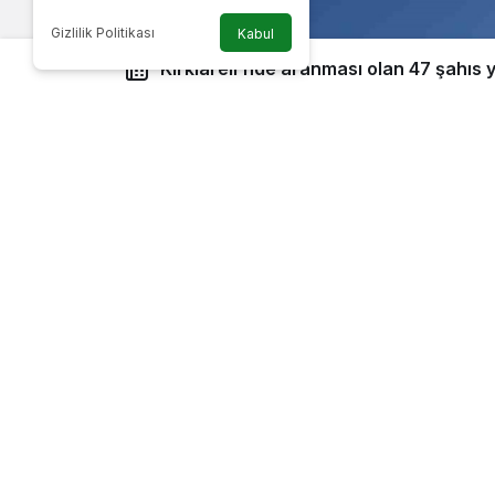
Gizlilik Politikası
Kabul
Kırklareli’nde aranması olan 47 şahıs 