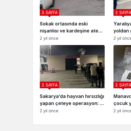
3. SAYFA
3. SAYF
Sokak ortasında eski
Yaralıy
nişanlısı ve kardeşine ateş
yoldan 
açmıştı: Pompalı tüfekle
ambulan
2 yıl önce
2 yıl önc
yakalandı
3. SAYFA
3. SAYF
Sakarya’da hayvan hırsızlığı
Manavda
yapan çeteye operasyon: 7
çocuk 
tutuklama
2 yıl önce
2 yıl önc