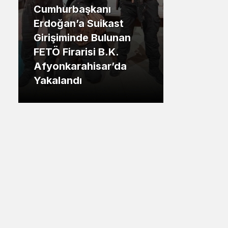
Cumhurbaşkanı
Sistem Modu
.İstanbul
Erdoğan’a Suikast
Sistem modunu seçin.
Girişiminde Bulunan
Tuzla Be
FETÖ Firarisi B.K.
Eren Ali
Afyonkarahisar’da
Tuzlalın
Yakalandı
Riskiyle