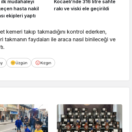
 ilk müdahaleyi
Kocaeli’nde 316 litre sahte
geçen hasta nakil
rakı ve viski ele geçirildi
ı ekipleri yaptı
yet kemeri takıp takmadığını kontrol ederken,
 takmanın faydaları ile araca nasıl binileceği ve
tı.
ay
Üzgün
Kızgın