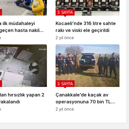
A
3. SAYFA
a ilk müdahaleyi
Kocaeli’nde 316 litre sahte
geçen hasta nakil
rakı ve viski ele geçirildi
sı ekipleri yaptı
e
2 yıl önce
A
3. SAYFA
n hırsızlık yapan 2
Çanakkale’de kaçak av
yakalandı
operasyonuna 70 bin TL
ceza
e
2 yıl önce