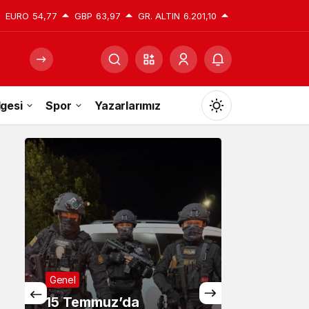
EURO
54,77
GBP
63,97
GR. ALTIN
6.201,10
gesi
Spor
Yazarlarımız
Mod
değiştir
Gündüz Modu
Gündüz modunu seçin.
Gece Modu
Genel
Gece modunu seçin.
15 Temmuz’da