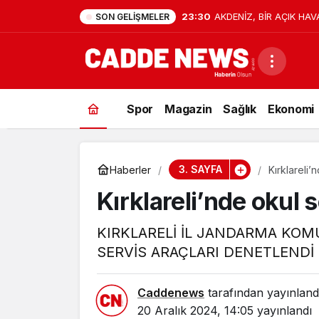
23:30
AKDENİZ, BİR AÇIK HAV
SON GELIŞMELER
Spor
Magazin
Sağlık
Ekonomi
3. SAYFA
Haberler
Kırklareli’
Kırklareli’nde okul 
KIRKLARELİ İL JANDARMA KOM
SERVİS ARAÇLARI DENETLENDİ
Caddenews
tarafından yayınland
20 Aralık 2024, 14:05
yayınlandı