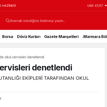
A HAZİNESİ
USD
47,57
Aramak istediğiniz kelimeyi yazın..
Borsa
Döviz Kurları
Gazete Manşetleri
.Marmara Böl
nde okul servisleri denetlendi
servisleri denetlendi
UTANLIĞI EKİPLERİ TARAFINDAN OKUL
ı