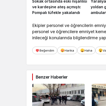
Sokak ortasında eski nişanlısı
Yaralıya
ve kardeşine ateş açmıştı:
yoldan 
Pompalı tüfekle yakalandı
ambulans
Ekipler personel ve öğrencilerin emni
personel ve öğrencilere emniyet kemeri
inileceği konularında bilgilendirme yap
Beğendim
Harika
Haha
V
Benzer Haberler