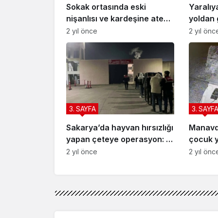
Sokak ortasında eski
Yaralıy
nişanlısı ve kardeşine ateş
yoldan 
açmıştı: Pompalı tüfekle
ambulan
2 yıl önce
2 yıl önc
yakalandı
3. SAYFA
3. SAYF
Sakarya’da hayvan hırsızlığı
Manavda
yapan çeteye operasyon: 7
çocuk 
tutuklama
2 yıl önce
2 yıl önc