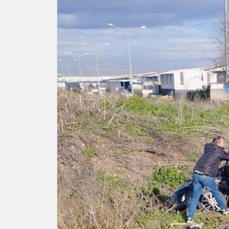
Yazarlar
AKDENİZ
HAVA HA