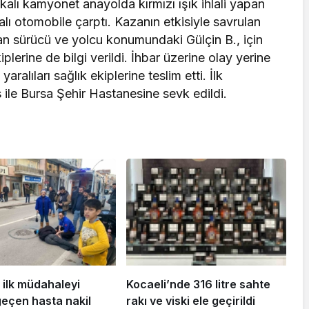
kalı kamyonet anayolda kırmızı ışık ihlali yapan
lı otomobile çarptı. Kazanın etkisiyle savrulan
şan sürücü ve yolcu konumundaki Gülçin B., için
lerine de bilgi verildi. İhbar üzerine olay yerine
yaralıları sağlık ekiplerine teslim etti. İlk
 ile Bursa Şehir Hastanesine sevk edildi.
 ilk müdahaleyi
Kocaeli’nde 316 litre sahte
geçen hasta nakil
rakı ve viski ele geçirildi