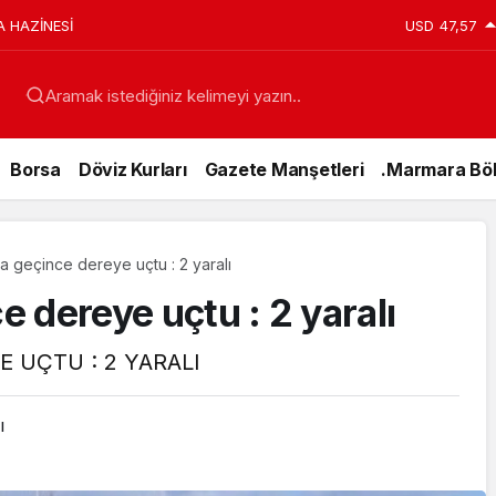
A HAZİNESİ
USD
47,57
Aramak istediğiniz kelimeyi yazın..
Borsa
Döviz Kurları
Gazete Manşetleri
.Marmara Böl
kta geçince dereye uçtu : 2 yaralı
ce dereye uçtu : 2 yaralı
E UÇTU : 2 YARALI
ı
Genel
15 Temmuz’da