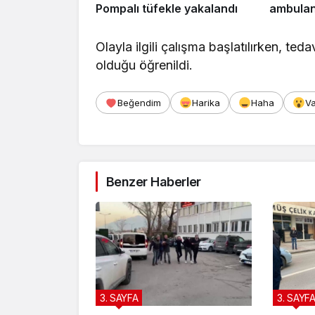
Pompalı tüfekle yakalandı
ambulans
Olayla ilgili çalışma başlatılırken, teda
olduğu öğrenildi.
Beğendim
Harika
Haha
V
Benzer Haberler
3. SAYFA
3. SAYF