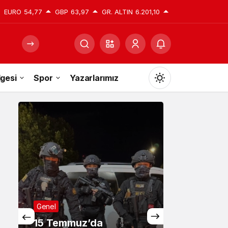
EURO
54,77
GBP
63,97
GR. ALTIN
6.201,10
gesi
Spor
Yazarlarımız
Mod
değiştir
Gündüz Modu
Gündüz modunu seçin.
Gece Modu
Gece modunu seçin.