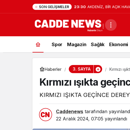
23:30
AKDENİZ, BİR AÇIK HAV
SON GELIŞMELER
Spor
Magazin
Sağlık
Ekonomi
3. SAYFA
Haberler
Kırmızı ışı
Kırmızı ışıkta geçin
KIRMIZI IŞIKTA GEÇİNCE DEREY
Caddenews
tarafından yayınland
22 Aralık 2024, 07:05
yayınlandı