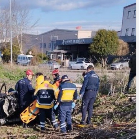
Cumhurbaşkanı
Erdoğan’a Suikast
Girişiminde Bulunan
FETÖ Firarisi B.K.
, BİR AÇIK
Afyonkarahisar’da
ZİNESİ
Yakalandı