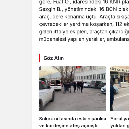
göre, Fuat Ö., idaresindeki 16 KNR pla
Sezgin B., yönetimindeki 16 BCN plaka
araç, dere kenarına uçtu. Araçta sıkı
çevredekiler yardıma koşarken, 112 ekip
gelen itfaiye ekipleri, araçtan çıkardığı 
müdahalesi yapılan yaralılar, ambulans
Göz Atın
Sokak ortasında eski nişanlısı
Yaralıya
ve kardeşine ateş açmıştı:
yoldan 