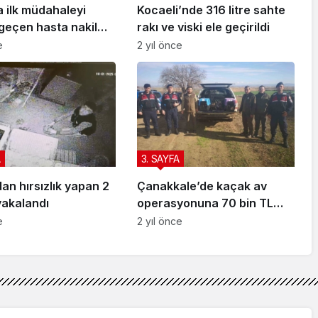
a ilk müdahaleyi
Kocaeli’nde 316 litre sahte
geçen hasta nakil
rakı ve viski ele geçirildi
sı ekipleri yaptı
e
2 yıl önce
A
3. SAYFA
n hırsızlık yapan 2
Çanakkale’de kaçak av
yakalandı
operasyonuna 70 bin TL
ceza
e
2 yıl önce