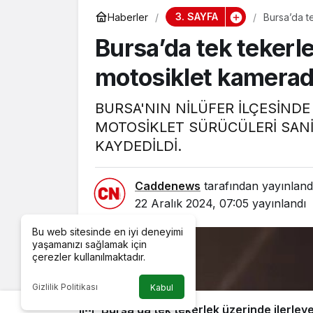
3. SAYFA
Haberler
Bursa’da t
Bursa’da tek tekerle
motosiklet kamera
BURSA'NIN NİLÜFER İLÇESİNDE
MOTOSİKLET SÜRÜCÜLERİ SANİ
KAYDEDİLDİ.
Caddenews
tarafından yayınland
22 Aralık 2024, 07:05
yayınlandı
Bu web sitesinde en iyi deneyimi
yaşamanızı sağlamak için
çerezler kullanılmaktadır.
Gizlilik Politikası
Kabul
Bursa’da tek tekerlek üzerinde ilerle