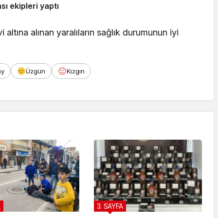
ı ekipleri yaptı
vi altına alınan yaralıların sağlık durumunun iyi
ay
Üzgün
Kızgın
A
3. SAYFA