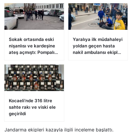
Sokak ortasında eski
Yaralıya ilk müdahaleyi
nişanlısı ve kardeşine
yoldan geçen hasta
ateş açmıştı: Pompalı
nakil ambulansı ekipleri
tüfekle yakalandı
yaptı
Kocaeli’nde 316 litre
sahte rakı ve viski ele
geçirildi
Jandarma ekipleri kazayla ilgili inceleme başlattı.