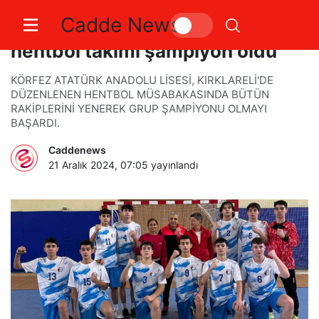
Cadde News
Körfez Atatürk Anadolu Lisesi
hentbol takımı şampiyon oldu
KÖRFEZ ATATÜRK ANADOLU LİSESİ, KIRKLARELİ'DE
DÜZENLENEN HENTBOL MÜSABAKASINDA BÜTÜN
RAKİPLERİNİ YENEREK GRUP ŞAMPİYONU OLMAYI
BAŞARDI.
Caddenews
21 Aralık 2024, 07:05
yayınlandı