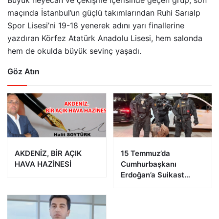
Büyük heyecan ve çekişme içerisinde geçen grup, son
maçında İstanbul’un güçlü takımlarından Ruhi Sarıalp
Spor Lisesi’ni 19-18 yenerek adını yarı finallerine
yazdıran Körfez Atatürk Anadolu Lisesi, hem salonda
hem de okulda büyük sevinç yaşadı.
Göz Atın
AKDENİZ, BİR AÇIK
15 Temmuz’da
HAVA HAZİNESİ
Cumhurbaşkanı
Erdoğan’a Suikast
Girişiminde Bulunan
FETÖ Firarisi B.K.
Afyonkarahisar’da
Yakalandı