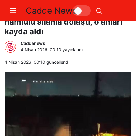
Cadde News
Küçükçekmece’de sokakta uzun
namlulu silahla dolaştı, o anları
kayda aldı
Caddenews
4 Nisan 2026, 00:10
yayınlandı
4 Nisan 2026, 00:10
güncellendi