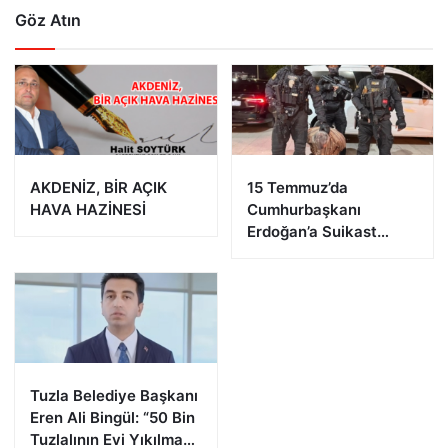
Göz Atın
AKDENİZ, BİR AÇIK
15 Temmuz’da
HAVA HAZİNESİ
Cumhurbaşkanı
Erdoğan’a Suikast
Girişiminde Bulunan
FETÖ Firarisi B.K.
Afyonkarahisar’da
Yakalandı
Tuzla Belediye Başkanı
Eren Ali Bingül: “50 Bin
Tuzlalının Evi Yıkılma