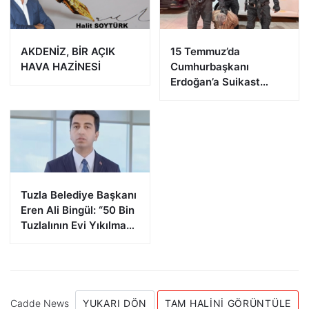
AKDENİZ, BİR AÇIK
15 Temmuz’da
HAVA HAZİNESİ
Cumhurbaşkanı
Erdoğan’a Suikast
Girişiminde Bulunan
FETÖ Firarisi B.K.
Afyonkarahisar’da
Yakalandı
Tuzla Belediye Başkanı
Eren Ali Bingül: “50 Bin
Tuzlalının Evi Yıkılma
Riskiyle Karşı Karşıya”
Cadde News
YUKARI DÖN
TAM HALINI GÖRÜNTÜLE