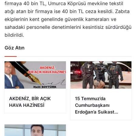
firmaya 40 bin TL, Umurca Köprüsü mevkiine tekstil
atığı atan bir firmaya ise 40 bin TL ceza kesildi. Zabıta
ekiplerinin kent genelinde güvenlik kameraları ve
sahadaki personelle denetimlerini kesintisiz sürdürdüğü
bildirildi.
Göz Atın
AKDENİZ, BİR AÇIK
15 Temmuz’da
HAVA HAZİNESİ
Cumhurbaşkanı
Erdoğan’a Suikast
Girişiminde Bulunan
FETÖ Firarisi B.K.
Afyonkarahisar’da