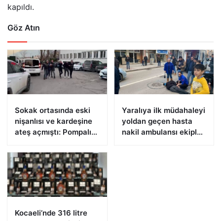
kapıldı.
Göz Atın
Sokak ortasında eski
Yaralıya ilk müdahaleyi
nişanlısı ve kardeşine
yoldan geçen hasta
ateş açmıştı: Pompalı
nakil ambulansı ekipleri
tüfekle yakalandı
yaptı
Kocaeli’nde 316 litre