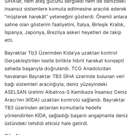
SİHA’lar, hem ateş gücünü sergiledi hem de denizdeki
insansız sistemlere komuta edilmesine aracılık ederek
“müşterek harekât” yeteneğini gösterdi. Önemli anlara
sahne olan gösterim faaliyetini, İtalya, Birleşik Krallık,
İspanya, Japonya, Brezilya askeri heyetleri de takip
etti.
Bayraktar Tb3 Üzerinden Kida’ya uzaktan kontrol
Gerçekleştirilen testle birlikte hibrit harekat konsepti
sahada başarıyla doğrulandı. TCG Anadolu’dan
havalanan Bayraktar TB3 SİHA üzerinde bulunan veri
bağı sistemleri aracılığıyla, deniz yüzeyindeki
ASELSAN üretimi Albatros-S Kamikaze İnsansız Deniz
Aracı’nın (KİDA) uzaktan kontrolü sağlandı. Bayraktar
TB3 üzerinden aktarılan komutlarla hedefe
yönlendirilen KİDA, sağladığı başarılı angajmanla deniz
üstündeki tehdidi etkisiz hale getirdi.