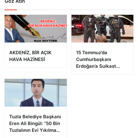
Göz Atın
AKDENİZ, BİR AÇIK
15 Temmuz’da
HAVA HAZİNESİ
Cumhurbaşkanı
Erdoğan’a Suikast
Girişiminde Bulunan
FETÖ Firarisi B.K.
Afyonkarahisar’da
Yakalandı
Tuzla Belediye Başkanı
Eren Ali Bingül: “50 Bin
Tuzlalının Evi Yıkılma
Riskiyle Karşı Karşıya”