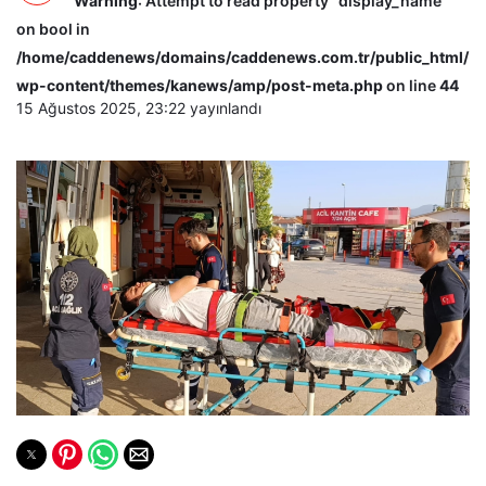
Warning
: Attempt to read property "display_name"
on bool in
/home/caddenews/domains/caddenews.com.tr/public_html/
wp-content/themes/kanews/amp/post-meta.php
on line
44
15 Ağustos 2025, 23:22
yayınlandı