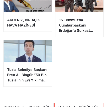
AKDENİZ, BİR AÇIK
15 Temmuz’da
HAVA HAZİNESİ
Cumhurbaşkanı
Erdoğan’a Suikast
Girişiminde Bulunan
FETÖ Firarisi B.K.
Afyonkarahisar’da
Yakalandı
Tuzla Belediye Başkanı
Eren Ali Bingül: “50 Bin
Tuzlalının Evi Yıkılma
Riskiyle Karşı Karşıya”