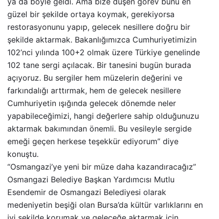
ya da böyle geldi. Ama bize düşen görev bunu en
güzel bir şekilde ortaya koymak, gerekiyorsa
restorasyonunu yapıp, gelecek nesillere doğru bir
şekilde aktarmak. Bakanlığımızca Cumhuriyetimizin
102’nci yılında 100+2 olmak üzere Türkiye genelinde
102 tane sergi açılacak. Bir tanesini bugün burada
açıyoruz. Bu sergiler hem müzelerin değerini ve
farkındalığı arttırmak, hem de gelecek nesillere
Cumhuriyetin ışığında gelecek dönemde neler
yapabileceğimizi, hangi değerlere sahip olduğunuzu
aktarmak bakımından önemli. Bu vesileyle sergide
emeği geçen herkese teşekkür ediyorum” diye
konuştu.
“Osmangazi’ye yeni bir müze daha kazandıracağız”
Osmangazi Belediye Başkan Yardımcısı Mutlu
Esendemir de Osmangazi Belediyesi olarak
medeniyetin beşiği olan Bursa’da kültür varlıklarını en
iyi şekilde korumak ve geleceğe aktarmak için