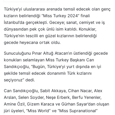
İbrahim Yıldız son
yolculuğuna uğurlandı
Türkiye’yi uluslararası arenada temsil edecek olan genç
kızların belirlendiği “Miss Turkey 2024” finali
İstanbul’da gerçekleşti. Geceye; sanat, cemiyet ve iş
dünyasından pek çok ünlü isim katıldı. Konuklar,
Türkiye’nin tescilli en güzel kızlarının belirlendiği
gecede heyecana ortak oldu.
Sunuculuğunu Pınar Altuğ Atacan’ın üstlendiği gecede
konukları selamlayan Miss Turkey Başkanı Can
Sandıkçıoğlu, “Bugün, Türkiye’yi yurt dışında en iyi
şekilde temsil edecek donanımlı Türk kızlarını
seçiyoruz” dedi.
Can Sandıkçıoğlu, Sabit Akkaya, Cihan Nacar, Alex
Arslan, Selen Soyder, Neşe Erberk, Berfu Yenenler,
Amine Özil, Gizem Karaca ve Gürhan Sayar’dan oluşan
jüri üyeleri, “Miss World” ve “Miss Supranational”