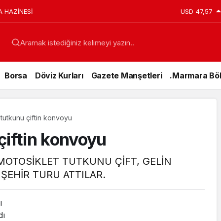
A HAZİNESİ
USD
47,57
Aramak istediğiniz kelimeyi yazın..
Borsa
Döviz Kurları
Gazete Manşetleri
.Marmara Böl
 tutkunu çiftin konvoyu
çiftin konvoyu
 MOTOSİKLET TUTKUNU ÇİFT, GELİN
ŞEHİR TURU ATTILAR.
Genel
ı
dı
15 Te