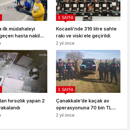
A
3. SAYFA
a ilk müdahaleyi
Kocaeli’nde 316 litre sahte
geçen hasta nakil
rakı ve viski ele geçirildi
sı ekipleri yaptı
e
2 yıl önce
A
3. SAYFA
n hırsızlık yapan 2
Çanakkale’de kaçak av
yakalandı
operasyonuna 70 bin TL
ceza
e
2 yıl önce