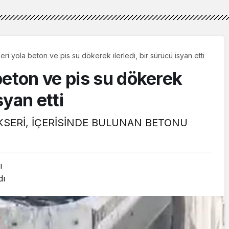
ri yola beton ve pis su dökerek ilerledi, bir sürücü isyan etti
beton ve pis su dökerek
syan etti
KSERİ, İÇERİSİNDE BULUNAN BETONU
ı
dı