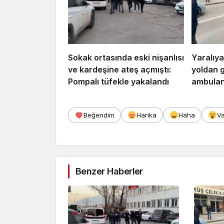
Sokak ortasında eski nişanlısı
Yaralıya
ve kardeşine ateş açmıştı:
yoldan 
Pompalı tüfekle yakalandı
ambulans
Beğendim
Harika
Haha
V
Benzer Haberler