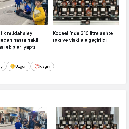
 ilk müdahaleyi
Kocaeli’nde 316 litre sahte
geçen hasta nakil
rakı ve viski ele geçirildi
ı ekipleri yaptı
ay
Üzgün
Kızgın