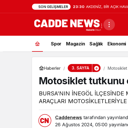
23:30
AKDENİZ, BİR AÇIK HAV
SON GELIŞMELER
Spor
Magazin
Sağlık
Ekonomi
3. SAYFA
Haberler
Motosiklet
Motosiklet tutkunu 
BURSA'NIN İNEGÖL İLÇESİNDE
ARAÇLARI MOTOSİKLETLERİYLE 
Caddenews
tarafından yayınland
26 Ağustos 2024, 05:00
yayınlan