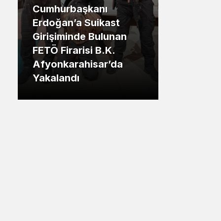
rbaşkanı
Sistem Modu
.İstanbul
n’a Suikast
Sistem modunu seçin.
minde Bulunan
Tuzla Belediye Başkan
rarisi B.K.
Eren Ali Bingül: “50 Bi
arahisar’da
Tuzlalının Evi Yıkılma
ndı
Riskiyle Karşı Karşıya