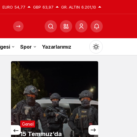
EURO
54,77
GBP
63,97
GR. ALTIN
6.201,10
gesi
Spor
Yazarlarımız
Mod
değiştir
Gündüz Modu
Gündüz modunu seçin.
Gece Modu
Gece modunu seçin.
mmuz’da