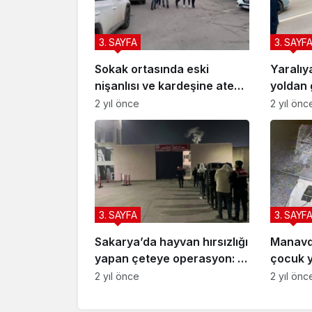
3. SAYFA
3. SAYF
Sokak ortasında eski
Yaralıy
nişanlısı ve kardeşine ateş
yoldan 
açmıştı: Pompalı tüfekle
ambulan
2 yıl önce
2 yıl önc
yakalandı
3. SAYFA
3. SAYF
Sakarya’da hayvan hırsızlığı
Manavda
yapan çeteye operasyon: 7
çocuk 
tutuklama
2 yıl önce
2 yıl önc