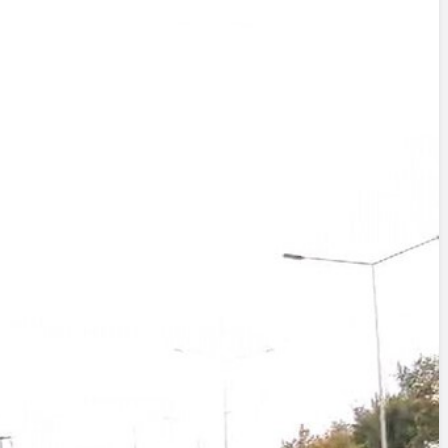
Cumhu
Erdoğa
Girişi
Yazarlar
FETÖ Fi
AKDENİZ, BİR AÇIK
Afyonk
HAVA HAZİNESİ
Yakala