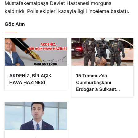
Mustafakemalpaşa Devlet Hastanesi morguna
kaldırıldı. Polis ekipleri kazayla ilgili inceleme başlattı.
Göz Atın
AKDENİZ, BİR AÇIK
15 Temmuz’da
HAVA HAZİNESİ
Cumhurbaşkanı
Erdoğan’a Suikast
Girişiminde Bulunan
FETÖ Firarisi B.K.
Afyonkarahisar’da
Yakalandı