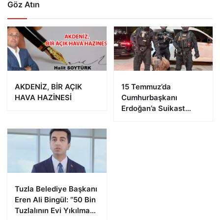
Göz Atın
AKDENİZ, BİR AÇIK
15 Temmuz’da
HAVA HAZİNESİ
Cumhurbaşkanı
Erdoğan’a Suikast
Girişiminde Bulunan
FETÖ Firarisi B.K.
Afyonkarahisar’da
Yakalandı
Tuzla Belediye Başkanı
Eren Ali Bingül: “50 Bin
Tuzlalının Evi Yıkılma