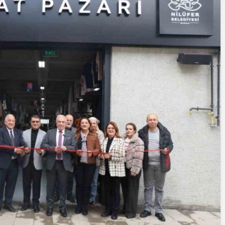
Cumhurbaşkanı
Erdoğan’a Suikast
Girişiminde Bulunan
FETÖ Firarisi B.K.
, BİR AÇIK
Afyonkarahisar’da
ZİNESİ
Yakalandı