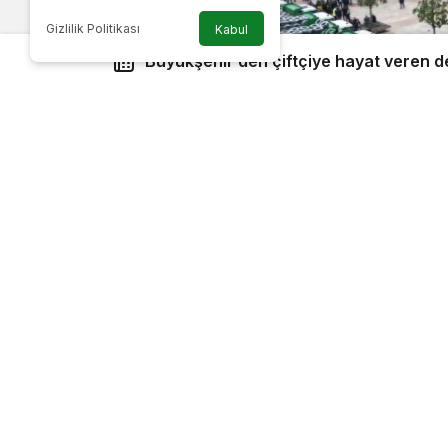
Gizlilik Politikası
Kabul
Büyükşehir’den çiftçiye hayat veren d
Bursa Büyükşehir Belediyesi, kırsal ma
üretim gücünü artırmak amacıyla 17 ilç
sulama borusu ve sıvı gübre desteği v
Tarım ve hayvancılık konularında üret
Belediyesi, Tarım Peyzaj AŞ tarafında