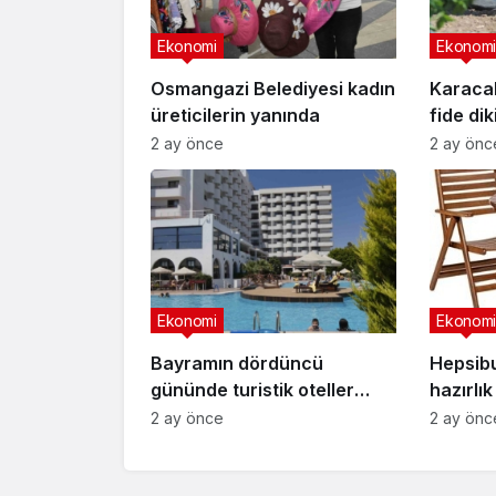
Ekonomi
Ekonomi
Osmangazi Belediyesi kadın
Karaca
üreticilerin yanında
fide di
2 ay önce
2 ay önc
Ekonomi
Ekonomi
Bayramın dördüncü
Hepsib
gününde turistik oteller
hazırlık
doldu taştı
ürünler
2 ay önce
2 ay önc