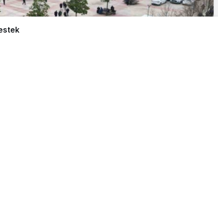
estek
Paylaş
Beğen
hallelerin hem girdi maliyetlerini azaltmak hem de
edeki toplam 4 bin 261 çiftçiye hibeli damla
erdi.
icilere birçok destekte bulunan Bursa Büyükşehir
n Tarım Plast Fabrikası’nda üretilen yüzde 100 geri