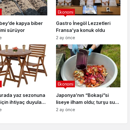
Ekonomi
bey’de kapya biber
Gastro İnegöl Lezzetleri
kimi sürüyor
Fransa’ya konuk oldu
e
2 ay önce
Ekonomi
urada yaz sezonuna
Japonya’nın “Bokaşi”si
 için ihtiyaç duyulan
liseye ilham oldu; turşu suyu
i kullanıcılara sundu
ve organik atıkla sıvı gübre
e
2 ay önce
ürettiler