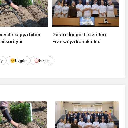
ey’de kapya biber
Gastro İnegöl Lezzetleri
imi sürüyor
Fransa’ya konuk oldu
ay
Üzgün
Kızgın