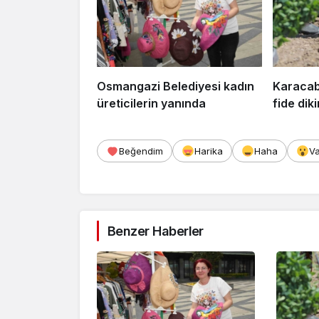
Osmangazi Belediyesi kadın
Karacab
üreticilerin yanında
fide dik
Beğendim
Harika
Haha
V
Benzer Haberler