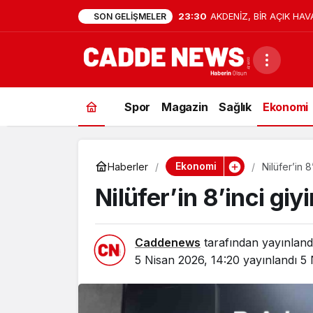
9:41
15 Temmuz’da Cumhurbaşk
SON GELIŞMELER
Firarisi B.K. Afyonkarahis
Spor
Magazin
Sağlık
Ekonomi
Ekonomi
Haberler
Nilüfer’in 8
Nilüfer’in 8’inci giy
Caddenews
tarafından yayınland
5 Nisan 2026, 14:20
yayınlandı
5 