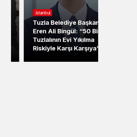
Sistem Modu
.İstanbul
Sistem modunu seçin.
Tuzla Belediye Başkanı
.İstanbul
Eren Ali Bingül: “50 Bin
Tuzlalının Evi Yıkılma
Gazetec
Riskiyle Karşı Karşıya”
Gözaltın