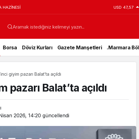
anı Erdoğan’a Suikast Girişiminde Bulunan FETÖ
USD
47,57
ar’da Yakalandı
Aramak istediğiniz kelimeyi yazın..
Borsa
Döviz Kurları
Gazete Manşetleri
.Marmara Böl
’inci giyim pazarı Balat’ta açıldı
im pazarı Balat’ta açıldı
ı
Nisan 2026, 14:20
güncellendi
Genel
15 Temmuz’da