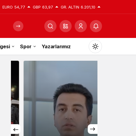
EURO
54,77
GBP
63,97
GR. ALTIN
6.201,10
gesi
Spor
Yazarlarımız
Mod
değiştir
Gündüz Modu
Gündüz modunu seçin.
Gece Modu
Gece modunu seçin.