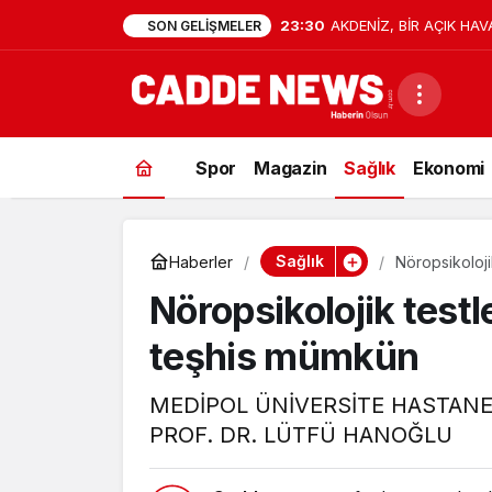
23:30
AKDENİZ, BİR AÇIK HAV
SON GELIŞMELER
Spor
Magazin
Sağlık
Ekonomi
Sağlık
Haberler
Nöropsikoloj
Nöropsikolojik test
teşhis mümkün
MEDİPOL ÜNİVERSİTE HASTAN
PROF. DR. LÜTFÜ HANOĞLU