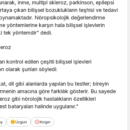
 sunarak, inme, multipl skleroz, parkinson, epilepsi
rtaya çıkan bilişsel bozuklukların teşhisi ve tedavi
l oynamaktadır. Nöropsikolojik değerlendirme
yöntemlerine karşın hala bilişsel işlevlerin
ki tek yöntemdir” dedi.
leroz
 kontrol edilen çeşitli bilişsel işlevleri
n olarak şunları söyledi:
t, dil gibi alanlarda yapılan bu testler; bireyin
rmenin amacına göre farklılık gösterir. Bu sayede
roz gibi nörolojik hastalıkların özellikleri
st bataryaları halinde uygulanır.”
ay
Üzgün
Kızgın