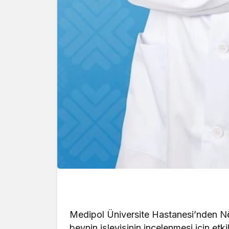
Medipol Üniversite Hastanesi’nden Nö
beynin işleyişinin incelenmesi için etki