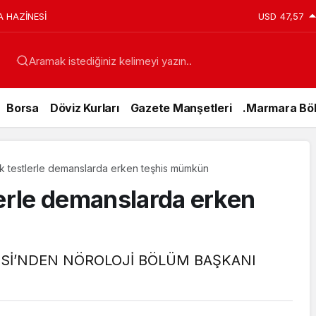
A HAZİNESİ
USD
47,57
Aramak istediğiniz kelimeyi yazın..
Borsa
Döviz Kurları
Gazete Manşetleri
.Marmara Böl
ik testlerle demanslarda erken teşhis mümkün
lerle demanslarda erken
ESİ’NDEN NÖROLOJİ BÖLÜM BAŞKANI
Genel
15 Temmuz’da