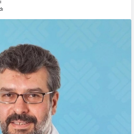
ı
Cumhurbaşkanı
dı
Erdoğan’a Suikast
Girişiminde Bulunan
FETÖ Firarisi B.K.
, BİR AÇIK
Afyonkarahisar’da
ZİNESİ
Yakalandı