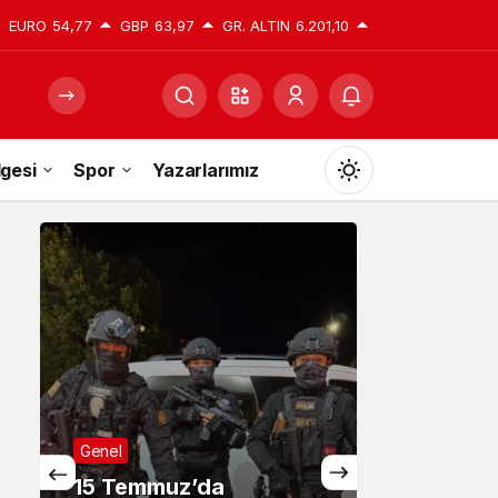
EURO
54,77
GBP
63,97
GR. ALTIN
6.201,10
gesi
Spor
Yazarlarımız
Mod
değiştir
Gündüz Modu
Gündüz modunu seçin.
Gece Modu
Gece modunu seçin.