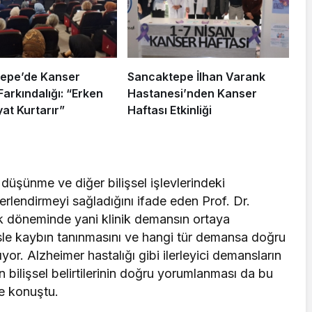
epe’de Kanser
Sancaktepe İlhan Varank
Farkındalığı: “Erken
Hastanesi’nden Kanser
at Kurtarır”
Haftası Etkinliği
, düşünme ve diğer bilişsel işlevlerindeki
eğerlendirmeyi sağladığını ifade eden Prof. Dr.
uk döneminde yani klinik demansın ortaya
sle kaybın tanınmasını ve hangi tür demansa doğru
yor. Alzheimer hastalığı gibi ilerleyici demansların
in bilişsel belirtilerinin doğru yorumlanması da bu
e konuştu.