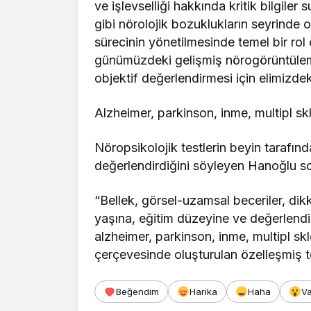
ve işlevselliği hakkında kritik bilgiler
gibi nörolojik bozuklukların seyrinde o
sürecinin yönetilmesinde temel bir ro
günümüzdeki gelişmiş nörogörüntüleme 
objektif değerlendirmesi için elimizde
Alzheimer, parkinson, inme, multipl sk
Nöropsikolojik testlerin beyin tarafından
değerlendirdiğini söyleyen Hanoğlu so
“Bellek, görsel-uzamsal beceriler, dikka
yaşına, eğitim düzeyine ve değerlendi
alzheimer, parkinson, inme, multipl skle
çerçevesinde oluşturulan özelleşmiş te
Beğendim
Harika
Haha
V