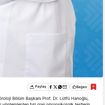
Paylaş
Beğen
roloji Bölüm Başkanı Prof. Dr. Lütfü Hanoğlu,
li yöntemlerden biri olan nöropsikolojik testlerin