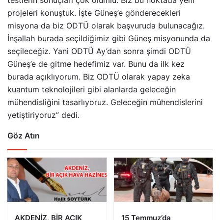
testlerin sonuçları çok olumlu. Biz bu noktada yeni
projeleri konuştuk. İşte Güneş’e gönderecekleri
misyona da biz ODTÜ olarak başvuruda bulunacağız.
İnşallah burada seçildiğimiz gibi Güneş misyonunda da
seçileceğiz. Yani ODTÜ Ay’dan sonra şimdi ODTÜ
Güneş’e de gitme hedefimiz var. Bunu da ilk kez
burada açıklıyorum. Biz ODTÜ olarak yapay zeka
kuantum teknolojileri gibi alanlarda geleceğin
mühendisliğini tasarlıyoruz. Geleceğin mühendislerini
yetiştiriyoruz” dedi.
Göz Atın
AKDENİZ, BİR AÇIK
15 Temmuz’da