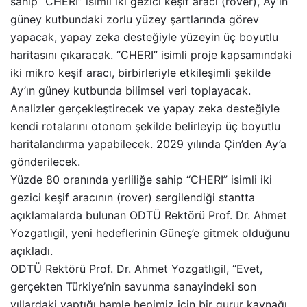
sahip “CHERI” isimli iki gezici keşif aracı (rover), Ay’ın
güney kutbundaki zorlu yüzey şartlarında görev
yapacak, yapay zeka desteğiyle yüzeyin üç boyutlu
haritasını çıkaracak. “CHERI” isimli proje kapsamındaki
iki mikro keşif aracı, birbirleriyle etkileşimli şekilde
Ay’ın güney kutbunda bilimsel veri toplayacak.
Analizler gerçekleştirecek ve yapay zeka desteğiyle
kendi rotalarını otonom şekilde belirleyip üç boyutlu
haritalandırma yapabilecek. 2029 yılında Çin’den Ay’a
gönderilecek.
Yüzde 80 oranında yerliliğe sahip “CHERI” isimli iki
gezici keşif aracının (rover) sergilendiği stantta
açıklamalarda bulunan ODTÜ Rektörü Prof. Dr. Ahmet
Yozgatlıgil, yeni hedeflerinin Güneş’e gitmek olduğunu
açıkladı.
ODTÜ Rektörü Prof. Dr. Ahmet Yozgatlıgil, “Evet,
gerçekten Türkiye’nin savunma sanayindeki son
yıllardaki yaptığı hamle hepimiz için bir gurur kaynağı.