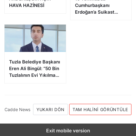
HAVA HAZİNESİ
Cumhurbaşkanı
Erdoğan’a Suikast
Girişiminde Bulunan
FETÖ Firarisi B.K.
Afyonkarahisar’da
Yakalandı
Tuzla Belediye Başkanı
Eren Ali Bingül: “50 Bin
Tuzlalının Evi Yıkılma
Riskiyle Karşı Karşıya”
Cadde News
YUKARI DÖN
TAM HALINI GÖRÜNTÜLE
Exit mobile version