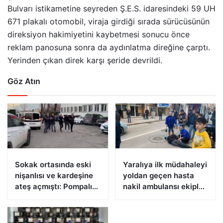
Bulvarı istikametine seyreden Ş.E.S. idaresindeki 59 UH
671 plakalı otomobil, viraja girdiği sırada sürücüsünün
direksiyon hakimiyetini kaybetmesi sonucu önce
reklam panosuna sonra da aydınlatma direğine çarptı.
Yerinden çıkan direk karşı şeride devrildi.
Göz Atın
Sokak ortasında eski
Yaralıya ilk müdahaleyi
nişanlısı ve kardeşine
yoldan geçen hasta
ateş açmıştı: Pompalı
nakil ambulansı ekipleri
tüfekle yakalandı
yaptı