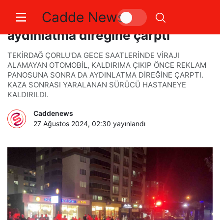
Cadde News
Önce reklam panosuna sonra
aydınlatma direğine çarptı
TEKİRDAĞ ÇORLU'DA GECE SAATLERİNDE VİRAJI
ALAMAYAN OTOMOBİL, KALDIRIMA ÇIKIP ÖNCE REKLAM
PANOSUNA SONRA DA AYDINLATMA DİREĞİNE ÇARPTI.
KAZA SONRASI YARALANAN SÜRÜCÜ HASTANEYE
KALDIRILDI.
Caddenews
27 Ağustos 2024, 02:30
yayınlandı