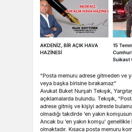
AKDENİZ, BİR AÇIK HAVA
15 Tem
HAZİNESİ
Cumhurb
Suikast
FETÖ Fir
Afyonka
“Posta memuru adrese gitmeden ve ya
veya başka birisine bırakamaz”
Avukat Buket Nurşah Tekışık, Yargıtay
açıklamalarda bulundu. Tekışık, “Post
adrese gitmiş ve kişiyi adreste bulam
olmadığı takdirde ’en yakın komşusuna’
Ancak bu ’en yakın komşu’ genellikle k
olmaktadır. Kısaca posta memuru komş