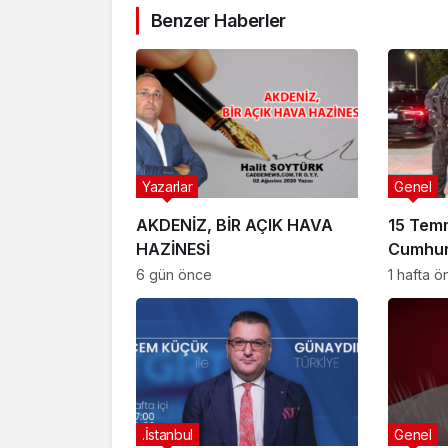
Benzer Haberler
Yazarlar
Genel
AKDENİZ, BİR AÇIK HAVA
15 Tem
HAZİNESİ
Cumhur
Suikast
6 gün önce
1 hafta 
FETÖ Fir
Afyonk
Yakala
.İstanbul
Genel