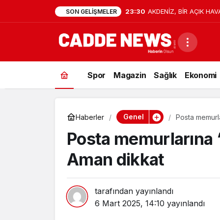
23:30
AKDENİZ, BİR AÇIK HAV
SON GELIŞMELER
Spor
Magazin
Sağlık
Ekonomi
Genel
Haberler
Posta memurla
Posta memurlarına 
Aman dikkat
tarafından yayınlandı
6 Mart 2025, 14:10
yayınlandı