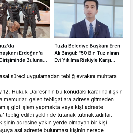
muz’da
Tuzla Belediye Başkanı Eren
aşkanı Erdoğan’a
Ali Bingül: “50 Bin Tuzlalının
 Girişiminde Bulunan
Evi Yıkılma Riskiyle Karşı
arisi B.K.
Karşıya”
rahisar’da Yakalandı
sal süreci uygulamadan tebliğ evrakını muhtara
 12. Hukuk Dairesi’nin bu konudaki kararına ilişkin
a memurları gelen tebligatlara adrese gitmeden
amış gibi işlem yapmakta veya kişi adreste
 tebliğ edildi şeklinde tutanak tutmaktadırlar.
işinin adresine yakın yerde olmayan bir kişi
uya asıl adreste bulunması kişinin nerede