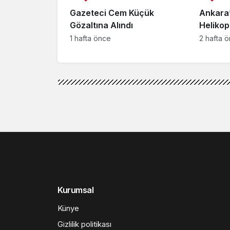
Gazeteci Cem Küçük
Ankara’
Gözaltına Alındı
Helikop
Yaralan
1 hafta önce
2 hafta 
Genel
Haberler
Bakan Ersoy: “
durumda”
Bakan Ersoy: “Müzik 
geliri 2 milyar TL’y
tarafından yayınlandı
6 Mart 2025, 13:55
yayınlandı