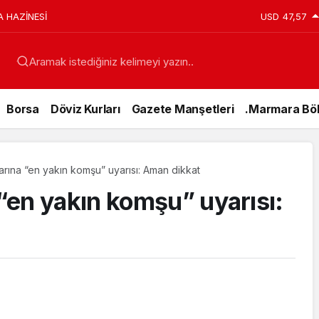
A HAZİNESİ
USD
47,57
Aramak istediğiniz kelimeyi yazın..
Borsa
Döviz Kurları
Gazete Manşetleri
.Marmara Böl
rına “en yakın komşu” uyarısı: Aman dikkat
“en yakın komşu” uyarısı: