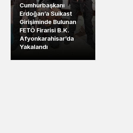
Cumhurbaşkanı
Sistem Modu
.İstanbul
Erdoğan’a Suikast
Sistem modunu seçin.
Girişiminde Bulunan
Tuzla Be
FETÖ Firarisi B.K.
Eren Ali
Afyonkarahisar’da
Tuzlalın
Yakalandı
Riskiyle