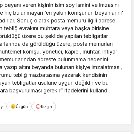
 beyanı veren kişinin isim soy ismini ve imzasını
de hiç bulunmayan ’en yakın komşunun beyanlarını’
ırlar. Sonuç olarak posta memuru ilgili adrese
 tebliğ evrakını muhtara veya başka birisine
rüldüğü üzere bu şekilde yapılan tebligatlar
arlarında da görüldüğü üzere, posta memurları
htemel komşu, yönetici, kapıcı, muhtar, ihtiyar
ya memurlarından adreste bulunmama nedenini
 yazıp altını beyanda bulunan kişiye imzalatması,
rumu tebliğ mazbatasına yazarak kendisinin
ayan tebligatlar usulüne uygun değildir ve bu
ara başvurulması gerekir” ifadelerini kullandı.
ay
Üzgün
Kızgın