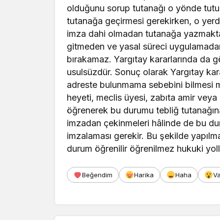
olduğunu sorup tutanağı o yönde tutup
tutanağa geçirmesi gerekirken, o yer
imza dahi olmadan tutanağa yazmaktad
gitmeden ve yasal süreci uygulamadan
bırakamaz. Yargıtay kararlarında da gö
usulsüzdür. Sonuç olarak Yargıtay kar
adreste bulunmama sebebini bilmesi mu
heyeti, meclis üyesi, zabıta amir ve
öğrenerek bu durumu tebliğ tutanağına
imzadan çekinmeleri hâlinde de bu du
imzalaması gerekir. Bu şekilde yapılm
durum öğrenilir öğrenilmez hukuki yoll
Beğendim
Harika
Haha
V