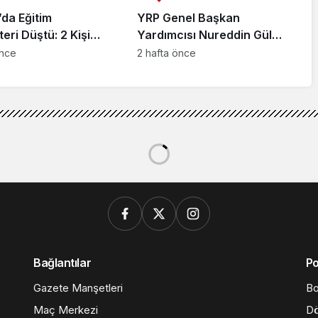
da Eğitim
YRP Genel Başkan
teri Düştü: 2 Kişi
Yardımcısı Nureddin Gül
dı
Sancaktepe Teşkilatıyla Bir
önce
2 hafta önce
Araya Geldi
Müzik meslek birliklerinin telif geliri 2 milyar TL’yi aşmış
meslek birliklerinin telif
i aşmış durumda”