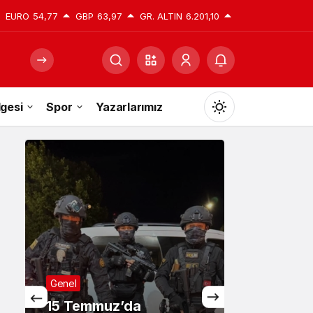
EURO
54,77
GBP
63,97
GR. ALTIN
6.201,10
gesi
Spor
Yazarlarımız
Mod
değiştir
Gündüz Modu
Gündüz modunu seçin.
Gece Modu
Genel
Gece modunu seçin.
15 Temmuz’da