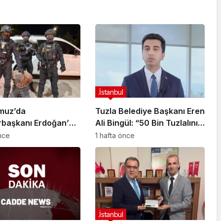
.İstanbul
muz’da
Tuzla Belediye Başkanı Eren
başkanı Erdoğan’a
Ali Bingül: “50 Bin Tuzlalının
 Girişiminde Bulunan
Evi Yıkılma Riskiyle Karşı
önce
1 hafta önce
arisi B.K.
Karşıya”
arahisar’da
ndı
.İstanbul