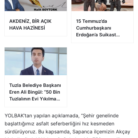
AKDENİZ, BİR AÇIK
15 Temmuz’da
HAVA HAZİNESİ
Cumhurbaşkanı
Erdoğan’a Suikast
Girişiminde Bulunan
FETÖ Firarisi B.K.
Afyonkarahisar’da
Yakalandı
Tuzla Belediye Başkanı
Eren Ali Bingül: “50 Bin
Tuzlalının Evi Yıkılma
Riskiyle Karşı Karşıya”
YOLBAK’tan yapılan açıklamada, “Şehir genelinde
başlattığımız asfalt seferberliğini hız kesmeden
sürdürüyoruz. Bu kapsamda, Sapanca ilçemizin Akçay