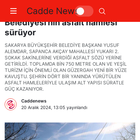
Cadde News
Sakarya’da Büyükşehir
Belediyesi’nin asfalt hamlesi
sürüyor
SAKARYA BÜYÜKŞEHİR BELEDİYE BAŞKANI YUSUF
ALEMDAR, SAPANCA AKÇAY MAHALLESİ YUKARI 2.
SOKAK SAKİNLERİNE VERDİĞİ ASFALT SÖZÜ YERİNE
GETİRİLDİ. TOPLAMDA BİN 750 METRE OLAN VE YEŞİL
TURİZM İÇİN ÖNEMLİ OLAN GÜZERGAH YENİ BİR YÜZE
KAVUŞTU. ŞEHRİN DÖRT BİR YANINDA YÜRÜTÜLEN
ASFALT HAMLELERİYLE ULAŞIM ALT YAPISI SÜRATLE
GÜÇ KAZANIYOR.
Caddenews
20 Aralık 2024, 13:05
yayınlandı