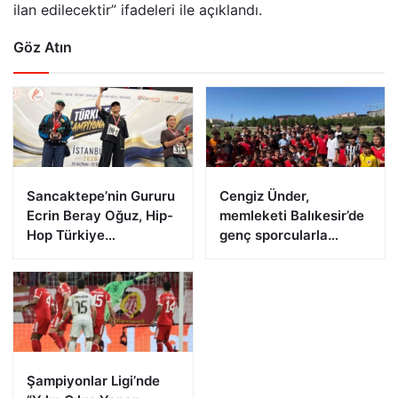
ilan edilecektir” ifadeleri ile açıklandı.
Göz Atın
Sancaktepe’nin Gururu
Cengiz Ünder,
Ecrin Beray Oğuz, Hip-
memleketi Balıkesir’de
Hop Türkiye
genç sporcularla
Şampiyonu Olarak
buluştu
Zirveye Çıktı
Şampiyonlar Ligi’nde