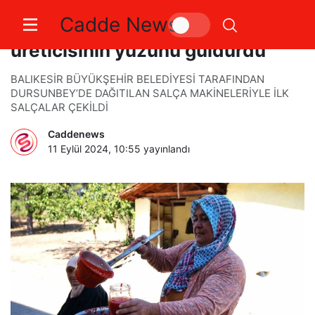
Cadde News
Salça makinesi domates
üreticisinin yüzünü güldürdü
BALIKESİR BÜYÜKŞEHİR BELEDİYESİ TARAFINDAN
DURSUNBEY’DE DAĞITILAN SALÇA MAKİNELERİYLE İLK
SALÇALAR ÇEKİLDİ
Caddenews
11 Eylül 2024, 10:55
yayınlandı