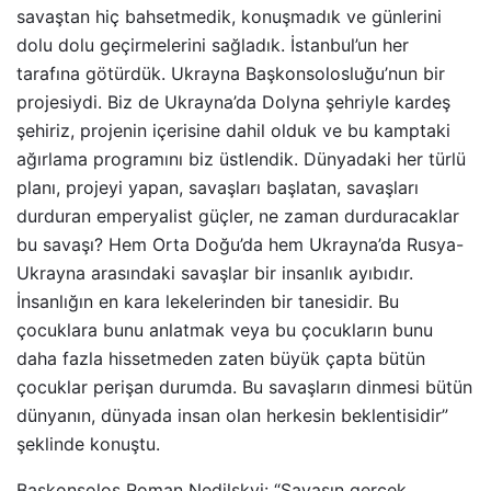
savaştan hiç bahsetmedik, konuşmadık ve günlerini
dolu dolu geçirmelerini sağladık. İstanbul’un her
tarafına götürdük. Ukrayna Başkonsolosluğu’nun bir
projesiydi. Biz de Ukrayna’da Dolyna şehriyle kardeş
şehiriz, projenin içerisine dahil olduk ve bu kamptaki
ağırlama programını biz üstlendik. Dünyadaki her türlü
planı, projeyi yapan, savaşları başlatan, savaşları
durduran emperyalist güçler, ne zaman durduracaklar
bu savaşı? Hem Orta Doğu’da hem Ukrayna’da Rusya-
Ukrayna arasındaki savaşlar bir insanlık ayıbıdır.
İnsanlığın en kara lekelerinden bir tanesidir. Bu
çocuklara bunu anlatmak veya bu çocukların bunu
daha fazla hissetmeden zaten büyük çapta bütün
çocuklar perişan durumda. Bu savaşların dinmesi bütün
dünyanın, dünyada insan olan herkesin beklentisidir”
şeklinde konuştu.
Başkonsolos Roman Nedilskyi: “Savaşın gerçek