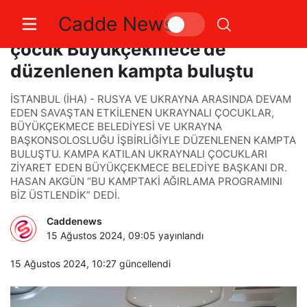
Cadde News
Savaş mağduru 50 Ukraynalı
çocuk Büyükçekmece’de
düzenlenen kampta buluştu
İSTANBUL (İHA) - RUSYA VE UKRAYNA ARASINDA DEVAM
EDEN SAVAŞTAN ETKİLENEN UKRAYNALI ÇOCUKLAR,
BÜYÜKÇEKMECE BELEDİYESİ VE UKRAYNA
BAŞKONSOLOSLUĞU İŞBİRLİĞİYLE DÜZENLENEN KAMPTA
BULUŞTU. KAMPA KATILAN UKRAYNALI ÇOCUKLARI
ZİYARET EDEN BÜYÜKÇEKMECE BELEDİYE BAŞKANI DR.
HASAN AKGÜN “BU KAMPTAKİ AĞIRLAMA PROGRAMINI
BİZ ÜSTLENDİK” DEDİ.
Caddenews
15 Ağustos 2024, 09:05
yayınlandı
15 Ağustos 2024, 10:27
güncellendi