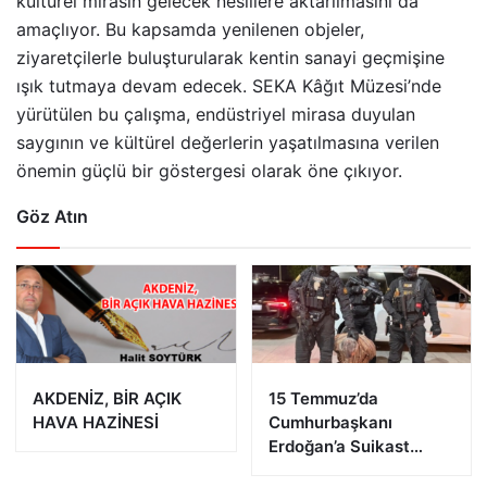
kültürel mirasın gelecek nesillere aktarılmasını da
amaçlıyor. Bu kapsamda yenilenen objeler,
ziyaretçilerle buluşturularak kentin sanayi geçmişine
ışık tutmaya devam edecek. SEKA Kâğıt Müzesi’nde
yürütülen bu çalışma, endüstriyel mirasa duyulan
saygının ve kültürel değerlerin yaşatılmasına verilen
önemin güçlü bir göstergesi olarak öne çıkıyor.
Göz Atın
AKDENİZ, BİR AÇIK
15 Temmuz’da
HAVA HAZİNESİ
Cumhurbaşkanı
Erdoğan’a Suikast
Girişiminde Bulunan