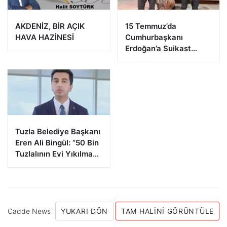
AKDENİZ, BİR AÇIK
15 Temmuz’da
HAVA HAZİNESİ
Cumhurbaşkanı
Erdoğan’a Suikast
Girişiminde Bulunan
FETÖ Firarisi B.K.
Afyonkarahisar’da
Yakalandı
Tuzla Belediye Başkanı
Eren Ali Bingül: “50 Bin
Tuzlalının Evi Yıkılma
Riskiyle Karşı Karşıya”
Cadde News
YUKARI DÖN
TAM HALINI GÖRÜNTÜLE