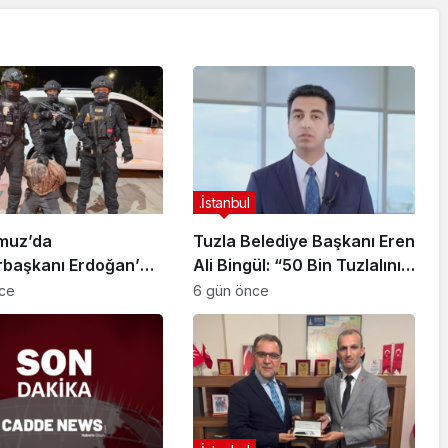
.İstanbul
muz’da
Tuzla Belediye Başkanı Eren
başkanı Erdoğan’a
Ali Bingül: “50 Bin Tuzlalının
 Girişiminde Bulunan
Evi Yıkılma Riskiyle Karşı
nce
6 gün önce
arisi B.K.
Karşıya”
arahisar’da
ndı