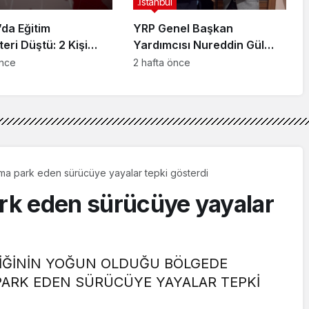
.İstanbul
da Eğitim
YRP Genel Başkan
teri Düştü: 2 Kişi
Yardımcısı Nureddin Gül
dı
Sancaktepe Teşkilatıyla Bir
önce
2 hafta önce
Araya Geldi
rıma park eden sürücüye yayalar tepki gösterdi
ark eden sürücüye yayalar
AFİĞİNİN YOĞUN OLDUĞU BÖLGEDE
 PARK EDEN SÜRÜCÜYE YAYALAR TEPKİ