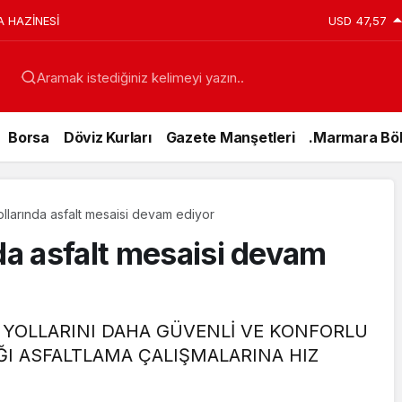
A HAZİNESİ
USD
47,57
Aramak istediğiniz kelimeyi yazın..
Borsa
Döviz Kurları
Gazete Manşetleri
.Marmara Böl
ollarında asfalt mesaisi devam ediyor
nda asfalt mesaisi devam
N YOLLARINI DAHA GÜVENLİ VE KONFORLU
ĞI ASFALTLAMA ÇALIŞMALARINA HIZ