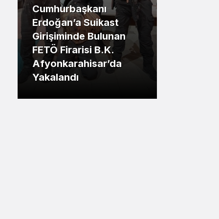
Cumhurbaşkanı
Sistem Modu
.İstanbul
Erdoğan’a Suikast
Sistem modunu seçin.
Girişiminde Bulunan
Tuzla Be
FETÖ Firarisi B.K.
Eren Ali
Afyonkarahisar’da
Tuzlalın
Yakalandı
Riskiyle