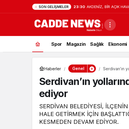
23:30
AKDENİZ, BİR AÇIK HAV
SON GELIŞMELER
Spor
Magazin
Sağlık
Ekonomi
Genel
Haberler
Serdivan’ın y
Serdivan’ın yolları
ediyor
SERDİVAN BELEDİYESİ, İLÇENİ
HALE GETİRMEK İÇİN BAŞLATTI
KESMEDEN DEVAM EDİYOR.