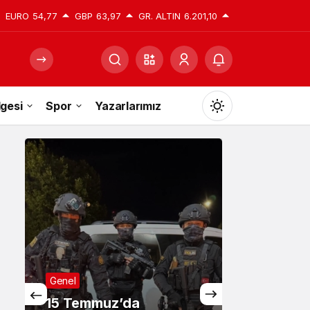
EURO
54,77
GBP
63,97
GR. ALTIN
6.201,10
gesi
Spor
Yazarlarımız
Mod
değiştir
Gündüz Modu
Gündüz modunu seçin.
Gece Modu
Genel
Gece modunu seçin.
15 Temmuz’da