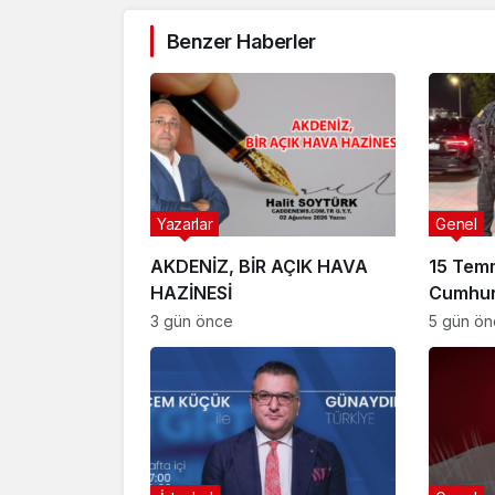
Benzer Haberler
Yazarlar
Genel
AKDENİZ, BİR AÇIK HAVA
15 Tem
HAZİNESİ
Cumhur
Suikast
3 gün önce
5 gün ö
FETÖ Fir
Afyonk
Yakala