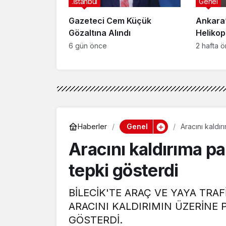
.İstanbul
Genel
Gazeteci Cem Küçük
Ankara’
Gözaltına Alındı
Helikop
Yaralan
6 gün önce
2 hafta 
Genel
Haberler
Aracını kaldı
Aracını kaldırıma p
tepki gösterdi
BİLECİK'TE ARAÇ VE YAYA TR
ARACINI KALDIRIMIN ÜZERİNE
GÖSTERDİ.