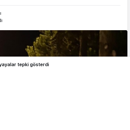
ı
ı
yayalar tepki gösterdi