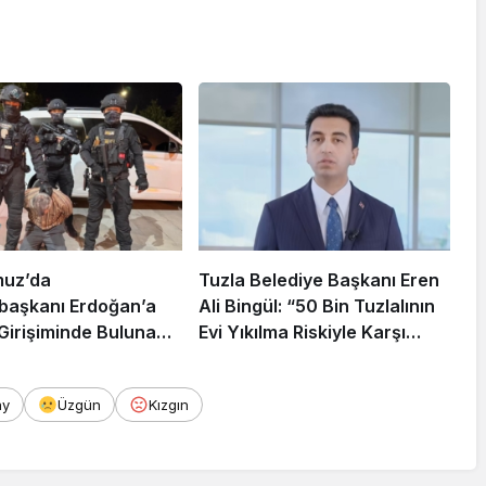
muz’da
Tuzla Belediye Başkanı Eren
aşkanı Erdoğan’a
Ali Bingül: “50 Bin Tuzlalının
 Girişiminde Bulunan
Evi Yıkılma Riskiyle Karşı
arisi B.K.
Karşıya”
rahisar’da Yakalandı
ay
Üzgün
Kızgın