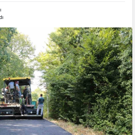
ı
dı
Yazarlar
AKDENİZ, BİR AÇIK
HAVA HAZİNESİ