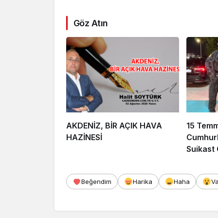
Göz Atın
AKDENİZ, BİR AÇIK HAVA
15 Tem
HAZİNESİ
Cumhurb
Suikast
FETÖ Fir
Afyonka
Beğendim
Harika
Haha
V