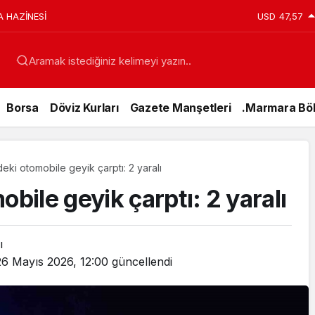
A HAZİNESİ
USD
47,57
Aramak istediğiniz kelimeyi yazın..
Borsa
Döviz Kurları
Gazete Manşetleri
.Marmara Böl
deki otomobile geyik çarptı: 2 yaralı
obile geyik çarptı: 2 yaralı
ı
26 Mayıs 2026, 12:00
güncellendi
Genel
15 Temmuz’da