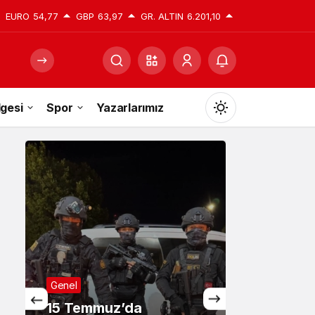
EURO
54,77
GBP
63,97
GR. ALTIN
6.201,10
gesi
Spor
Yazarlarımız
Mod
değiştir
Gündüz Modu
Gündüz modunu seçin.
Gece Modu
Gece modunu seçin.