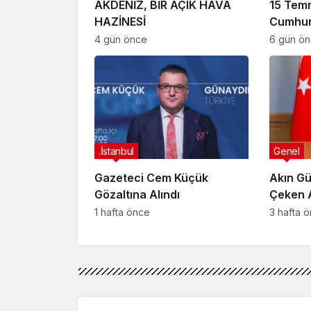
AKDENİZ, BİR AÇIK HAVA
15 Tem
HAZİNESİ
Cumhur
Suikast
4 gün önce
6 gün ö
FETÖ Fir
Afyonk
Yakala
.İstanbul
Genel
Gazeteci Cem Küçük
Akın Gü
Gözaltına Alındı
Çeken 
Bağışla
1 hafta önce
3 hafta 
İncele