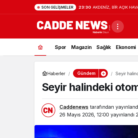
23:30
AKDENİZ, BİR AÇIK HAV
SON GELIŞMELER
Spor
Magazin
Sağlık
Ekonomi
Gündem
Haberler
Seyir halin
Seyir halindeki otom
Caddenews
tarafından yayınland
26 Mayıs 2026, 12:00
yayınlandı