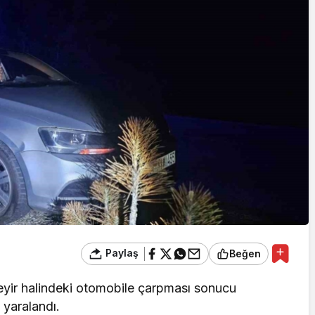
Cumhurbaşkanı
Erdoğan’a Suikast
Girişiminde Bulunan
FETÖ Firarisi B.K.
İZ, BİR AÇIK
Afyonkarahisar’da
 HAZİNESİ
Yakalandı
Paylaş
Beğen
seyir halindeki otomobile çarpması sonucu
 yaralandı.