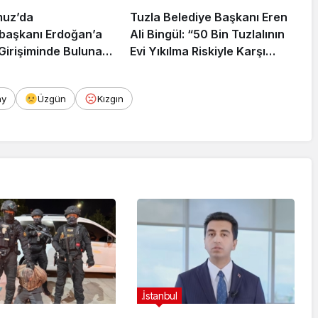
muz’da
Tuzla Belediye Başkanı Eren
aşkanı Erdoğan’a
Ali Bingül: “50 Bin Tuzlalının
 Girişiminde Bulunan
Evi Yıkılma Riskiyle Karşı
arisi B.K.
Karşıya”
rahisar’da Yakalandı
ay
Üzgün
Kızgın
.İstanbul