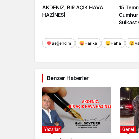
AKDENİZ, BİR AÇIK HAVA
15 Tem
HAZİNESİ
Cumhurb
Suikast
FETÖ Fir
Afyonka
Beğendim
Harika
Haha
V
Benzer Haberler
Yazarlar
Genel