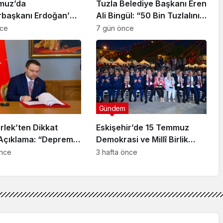
muz’da
Tuzla Belediye Başkanı Eren
başkanı Erdoğan’a
Ali Bingül: “50 Bin Tuzlalının
 Girişiminde Bulunan
Evi Yıkılma Riskiyle Karşı
nce
7 gün önce
arisi B.K.
Karşıya”
arahisar’da
ndı
Gündem
rlek’ten Dikkat
Eskişehir’de 15 Temmuz
Açıklama: “Deprem
Demokrasi ve Millî Birlik
rı Sonuna Kadar
Günü Anma Programı
önce
3 hafta önce
necek”
Düzenlendi