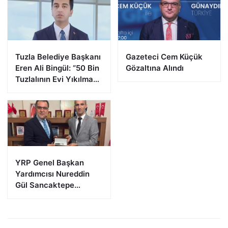
Tuzla Belediye Başkanı
Gazeteci Cem Küçük
Eren Ali Bingül: “50 Bin
Gözaltına Alındı
Tuzlalının Evi Yıkılma
Riskiyle Karşı Karşıya”
YRP Genel Başkan
Yardımcısı Nureddin
Gül Sancaktepe
Teşkilatıyla Bir Araya
Geldi