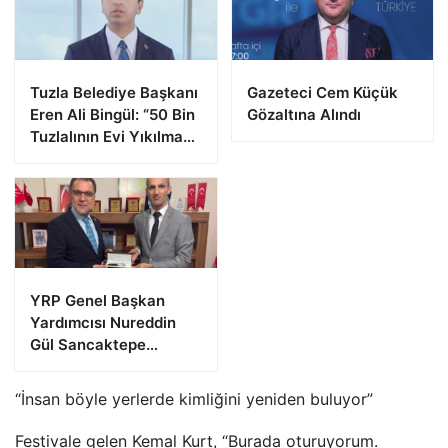
Tuzla Belediye Başkanı
Gazeteci Cem Küçük
Eren Ali Bingül: “50 Bin
Gözaltına Alındı
Tuzlalının Evi Yıkılma
Riskiyle Karşı Karşıya”
YRP Genel Başkan
Yardımcısı Nureddin
Gül Sancaktepe
Teşkilatıyla Bir Araya
Geldi
“İnsan böyle yerlerde kimliğini yeniden buluyor”
Festivale gelen Kemal Kurt, “Burada oturuyorum.