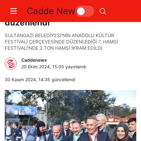
Cadde News
Sultangazi’de 7. Hamsi Festivali
düzenlendi
SULTANGAZİ BELEDİYESİ'NİN ANADOLU KÜLTÜR
FESTİVALİ ÇERÇEVESİNDE DÜZENLEDİĞİ 7. HAMSİ
FESTİVALİ'NDE 2 TON HAMSİ İKRAM EDİLDİ.
Caddenews
20 Ekim 2024, 15:05
yayınlandı
30 Kasım 2024, 14:35
güncellendi