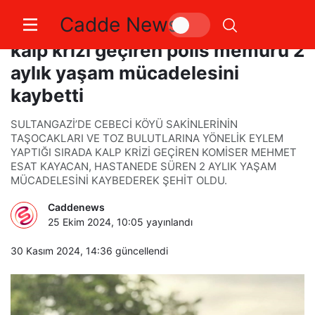
Cadde News
Sultangazi’de “toz” eyleminde
kalp krizi geçiren polis memuru 2
aylık yaşam mücadelesini
kaybetti
SULTANGAZİ’DE CEBECİ KÖYÜ SAKİNLERİNİN
TAŞOCAKLARI VE TOZ BULUTLARINA YÖNELİK EYLEM
YAPTIĞI SIRADA KALP KRİZİ GEÇİREN KOMİSER MEHMET
ESAT KAYACAN, HASTANEDE SÜREN 2 AYLIK YAŞAM
MÜCADELESİNİ KAYBEDEREK ŞEHİT OLDU.
Caddenews
25 Ekim 2024, 10:05
yayınlandı
30 Kasım 2024, 14:36
güncellendi