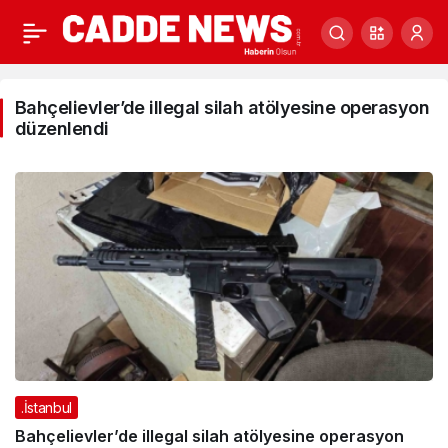
Bahçelievler’de
Bahçelievler’de illegal silah atölyesine operasyon
illegal
düzenlendi
silah
atölyesine
operasyon
düzenlendi
Haberleri
.İstanbul
Bahçelievler’de illegal silah atölyesine operasyon