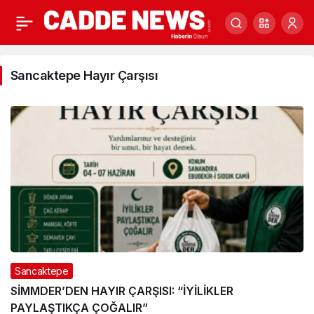
Sancaktepe
Sancaktepe Hayır Çarşısı
Hayır
Çarşısı
Haberleri
Sancaktepe
SİMMDER’DEN HAYIR ÇARŞISI: “İYİLİKLER
PAYLAŞTIKÇA ÇOĞALIR”