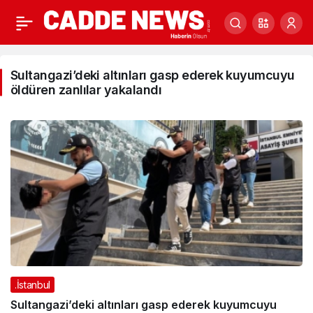
Sultangazi’deki
Sultangazi’deki altınları gasp ederek kuyumcuyu
altınları
öldüren zanlılar yakalandı
gasp
ederek
kuyumcuyu
öldüren
zanlılar
yakalandı
Haberleri
.İstanbul
Sultangazi’deki altınları gasp ederek kuyumcuyu