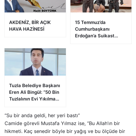
AKDENİZ, BİR AÇIK
15 Temmuz’da
HAVA HAZİNESİ
Cumhurbaşkanı
Erdoğan’a Suikast
Girişiminde Bulunan
FETÖ Firarisi B.K.
Afyonkarahisar’da
Yakalandı
Tuzla Belediye Başkanı
Eren Ali Bingül: “50 Bin
Tuzlalının Evi Yıkılma
Riskiyle Karşı Karşıya”
“Su bir anda geldi, her yeri bastı”
Camide görevli Mustafa Yılmaz ise, “Bu Allah’ın bir
hikmeti. Kaç senedir böyle bir yağış ve bu ölçüde bir