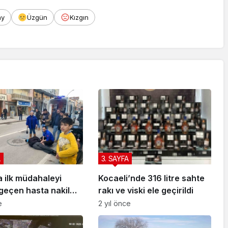
ay
Üzgün
Kızgın
A
3. SAYFA
a ilk müdahaleyi
Kocaeli’nde 316 litre sahte
geçen hasta nakil
rakı ve viski ele geçirildi
sı ekipleri yaptı
e
2 yıl önce