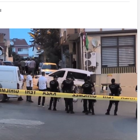
Cumhurbaşkanı
ı
Erdoğan’a Suikast
Girişiminde Bulunan
FETÖ Firarisi B.K.
, BİR AÇIK
Afyonkarahisar’da
ZİNESİ
Yakalandı