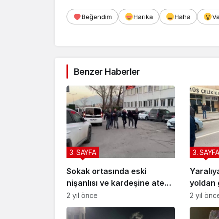
Beğendim
Harika
Haha
V
Benzer Haberler
3. SAYFA
3. SAYF
Sokak ortasında eski
Yaralıy
nişanlısı ve kardeşine ateş
yoldan 
açmıştı: Pompalı tüfekle
ambulan
2 yıl önce
2 yıl önc
yakalandı