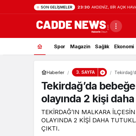
23:30
AKDENİZ, BİR AÇIK HAV
SON GELIŞMELER
Spor
Magazin
Sağlık
Ekonomi
3. SAYFA
Haberler
Tekirdağ’d
Tekirdağ’da bebeğe 
olayında 2 kişi daha
TEKİRDAĞ’IN MALKARA İLÇESİN
OLAYINDA 2 KİŞİ DAHA TUTUKL
ÇIKTI.