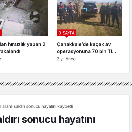
A
3. SAYFA
n hırsızlık yapan 2
Çanakkale’de kaçak av
yakalandı
operasyonuna 70 bin TL
ceza
e
2 yıl önce
ilahlı saldırı sonucu hayatını kaybetti
ldırı sonucu hayatını