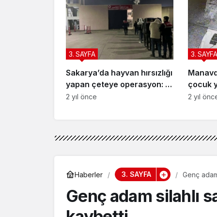
3. SAYFA
3. SAYF
Sakarya’da hayvan hırsızlığı
Manavda
yapan çeteye operasyon: 7
çocuk 
tutuklama
2 yıl önce
2 yıl önc
3. SAYFA
Haberler
Genç adam s
Genç adam silahlı sa
kaybetti