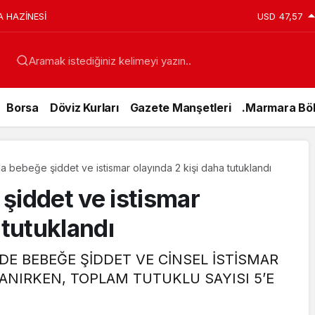
A HAZİNESİ
USD
47,57
Aramak istediğiniz kelimeyi yazın..
Borsa
Döviz Kurları
Gazete Manşetleri
.Marmara Böl
a bebeğe şiddet ve istismar olayında 2 kişi daha tutuklandı
şiddet ve istismar
 tutuklandı
DE BEBEĞE ŞİDDET VE CİNSEL İSTİSMAR
ANIRKEN, TOPLAM TUTUKLU SAYISI 5’E
Genel
15 Temmuz’da