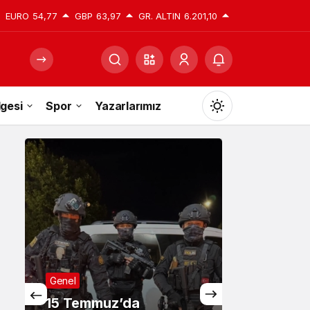
EURO
54,77
GBP
63,97
GR. ALTIN
6.201,10
gesi
Spor
Yazarlarımız
Mod
değiştir
Gündüz Modu
Gündüz modunu seçin.
Gece Modu
Gece modunu seçin.