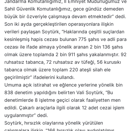
Jandarma Komutanlığımız, İl Emniyet Müdürlüğümüz ve
Sahil Güvenlik Komutanlığımız, gece gündüz demeden
büyük bir özveriyle çalışmaya devam etmektedir” dedi.
Son iki ayda gerçekleştirilen operasyonlara ilişkin
verileri paylaşan Soytürk, “Haklarında çeşitli suçlardan
kesinleşmiş hapis cezası bulunan 775 şahıs ve adli para
cezası ile ifade almaya yönelik aranan 2 bin 136 şahıs
olmak üzere toplamda 2 bin 911 şahıs yakalanmıştır. 92
ruhsatsız tabanca, 72 ruhsatsız av tüfeği, 56 kurusıkı
tabanca olmak üzere toplam 220 ateşli silah ele
geçirilmiştir” ifadelerini kullandı.
Umuma açık istirahat ve eğlence yerlerine yönelik bin
838 denetim yapıldığını belirten Vali Soytürk, “Bu
denetimlerde 8 işletme geçici olarak faaliyetten men
edildi. Çakarlı araçlarla ilgili olarak 12 adet cezai işlem
uygulanmıştır” dedi.
Soytürk, hırsızlık olaylarına yönelik yürütülen
çalışmalara ilişkin, “166 hırsızlık olayı aydınlatılmış,