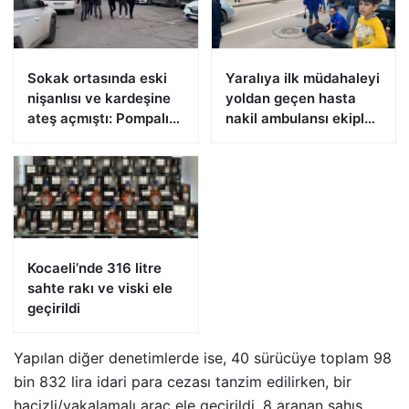
Sokak ortasında eski
Yaralıya ilk müdahaleyi
nişanlısı ve kardeşine
yoldan geçen hasta
ateş açmıştı: Pompalı
nakil ambulansı ekipleri
tüfekle yakalandı
yaptı
Kocaeli’nde 316 litre
sahte rakı ve viski ele
geçirildi
Yapılan diğer denetimlerde ise, 40 sürücüye toplam 98
bin 832 lira idari para cezası tanzim edilirken, bir
hacizli/yakalamalı araç ele geçirildi, 8 aranan şahıs