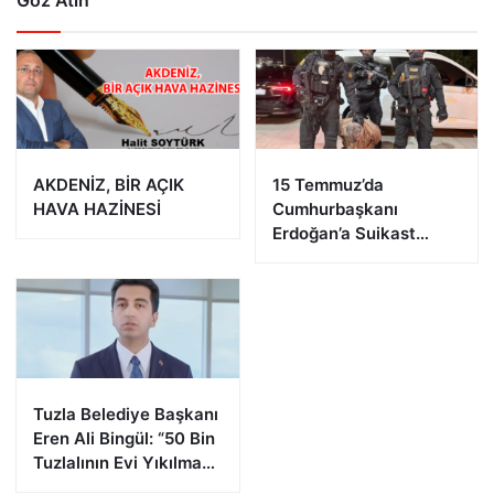
Göz Atın
AKDENİZ, BİR AÇIK
15 Temmuz’da
HAVA HAZİNESİ
Cumhurbaşkanı
Erdoğan’a Suikast
Girişiminde Bulunan
FETÖ Firarisi B.K.
Afyonkarahisar’da
Yakalandı
Tuzla Belediye Başkanı
Eren Ali Bingül: “50 Bin
Tuzlalının Evi Yıkılma
Riskiyle Karşı Karşıya”