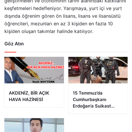
geliştirmeleri ve otonominin tarım alanındaki katkılarını
keşfetmeleri hedefleniyor. Yarışmaya, yurt içi ve yurt
dışında öğrenim gören ön lisans, lisans ve lisansüstü
öğrencileri, mezunları en az 3 kişiden en fazla 10
kişiden oluşan takımlar halinde katılıyor.
Göz Atın
AKDENİZ, BİR AÇIK
15 Temmuz’da
HAVA HAZİNESİ
Cumhurbaşkanı
Erdoğan’a Suikast
Girişiminde Bulunan
FETÖ Firarisi B.K.
Afyonkarahisar’da
Yakalandı