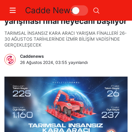
Cadde News
TEKNOFEST Tarımsal İKA
yarışması final heyecanı başlıyor
TARIMSAL İNSANSIZ KARA ARACI YARIŞMA FİNALLERİ 26-
30 AĞUSTOS TARİHLERİNDE İZMİR BİLİŞİM VADİSİ’NDE
GERÇEKLEŞECEK
Caddenews
26 Ağustos 2024, 03:55
yayınlandı