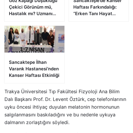
Göz Kapağı Düşüklüğü
Sancaktepe’de Kanser
Çekici Görünüm mü,
Haftası Farkındalığı:
Hastalık mı? Uzmanı
“Erken Tanı Hayat
Uyardı
Kurtarır”
Sancaktepe İlhan
Varank Hastanesi’nden
Kanser Haftası Etkinliği
Trakya Üniversitesi Tıp Fakültesi Fizyoloji Ana Bilim
Dalı Başkanı Prof. Dr. Levent Öztürk, cep telefonlarının
uyku öncesi ihtiyaç duyulan melatonin hormonunun
salgılanmasını baskıladığını ve bu nedenle uykuya
dalmanın zorlaştığını söyledi.