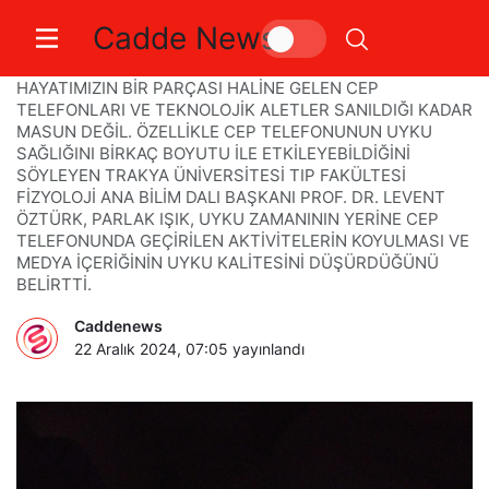
Cadde News
Telefonlar akıllı, uykular kalitesiz
HAYATIMIZIN BİR PARÇASI HALİNE GELEN CEP
TELEFONLARI VE TEKNOLOJİK ALETLER SANILDIĞI KADAR
MASUN DEĞİL. ÖZELLİKLE CEP TELEFONUNUN UYKU
SAĞLIĞINI BİRKAÇ BOYUTU İLE ETKİLEYEBİLDİĞİNİ
SÖYLEYEN TRAKYA ÜNİVERSİTESİ TIP FAKÜLTESİ
FİZYOLOJİ ANA BİLİM DALI BAŞKANI PROF. DR. LEVENT
ÖZTÜRK, PARLAK IŞIK, UYKU ZAMANININ YERİNE CEP
TELEFONUNDA GEÇİRİLEN AKTİVİTELERİN KOYULMASI VE
MEDYA İÇERİĞİNİN UYKU KALİTESİNİ DÜŞÜRDÜĞÜNÜ
BELİRTTİ.
Caddenews
22 Aralık 2024, 07:05
yayınlandı