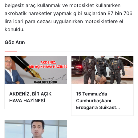
belgesiz araç kullanmak ve motosiklet kullanırken
akrobatik hareketler yapmak gibi suçlardan 87 bin 706
lira idari para cezası uygulanırken motosikletlere el
konuldu.
Göz Atın
AKDENİZ, BİR AÇIK
15 Temmuz’da
HAVA HAZİNESİ
Cumhurbaşkanı
Erdoğan’a Suikast
Girişiminde Bulunan
FETÖ Firarisi B.K.
Afyonkarahisar’da
Yakalandı