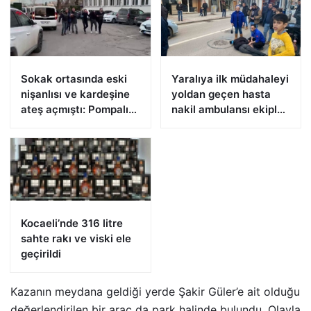
Sokak ortasında eski
Yaralıya ilk müdahaleyi
nişanlısı ve kardeşine
yoldan geçen hasta
ateş açmıştı: Pompalı
nakil ambulansı ekipleri
tüfekle yakalandı
yaptı
Kocaeli’nde 316 litre
sahte rakı ve viski ele
geçirildi
Kazanın meydana geldiği yerde Şakir Güler’e ait olduğu
değerlendirilen bir araç da park halinde bulundu. Olayla