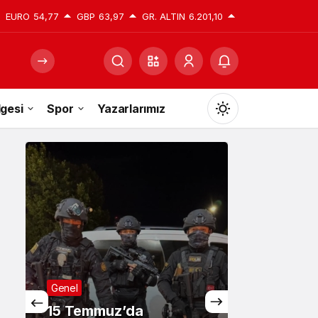
EURO
54,77
GBP
63,97
GR. ALTIN
6.201,10
gesi
Spor
Yazarlarımız
Mod
değiştir
Gündüz Modu
Gündüz modunu seçin.
Gece Modu
Gece modunu seçin.