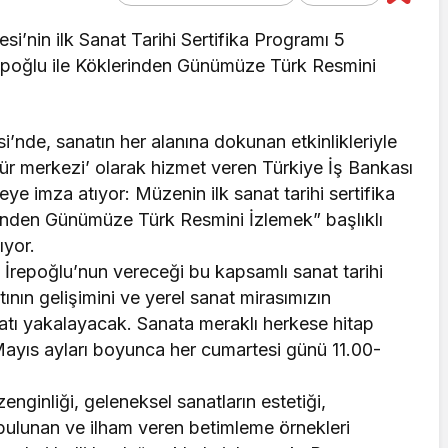
i’nin ilk Sanat Tarihi Sertifika Programı 5
repoğlu ile Köklerinden Günümüze Türk Resmini
i’nde, sanatın her alanına dokunan etkinlikleriyle
ltür merkezi’ olarak hizmet veren Türkiye İş Bankası
e imza atıyor: Müzenin ilk sanat tarihi sertifika
rinden Günümüze Türk Resmini İzlemek” başlıklı
ıyor.
 İrepoğlu’nun vereceği bu kapsamlı sanat tarihi
tının gelişimini ve yerel sanat mirasımızın
rsatı yakalayacak. Sanata meraklı herkese hitap
Mayıs ayları boyunca her cumartesi günü 11.00-
ginliği, geleneksel sanatların estetiği,
 bulunan ve ilham veren betimleme örnekleri