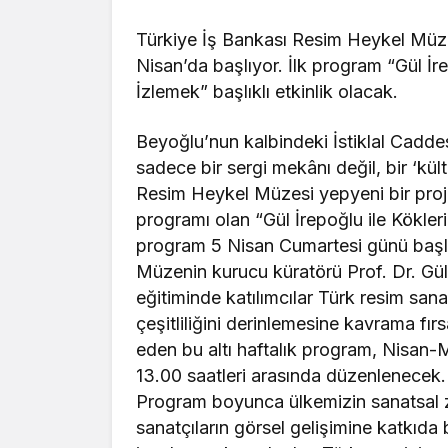
Türkiye İş Bankası Resim Heykel Müzes
Nisan’da başlıyor. İlk program “Gül İ
İzlemek” başlıklı etkinlik olacak.
Beyoğlu’nun kalbindeki İstiklal Caddes
sadece bir sergi mekânı değil, bir ‘kü
Resim Heykel Müzesi yepyeni bir projey
programı olan “Gül İrepoğlu ile Kökle
program 5 Nisan Cumartesi günü başl
Müzenin kurucu küratörü Prof. Dr. Gül
eğitiminde katılımcılar Türk resim sana
çeşitliliğini derinlemesine kavrama fı
eden bu altı haftalık program, Nisan-
13.00 saatleri arasında düzenlenecek.
Program boyunca ülkemizin sanatsal zen
sanatçıların görsel gelişimine katkıda