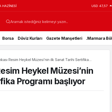
A HAZİNESİ
USD
47,57
Aramak istediğiniz kelimeyi yazın..
Borsa
Döviz Kurları
Gazete Manşetleri
.Marmara Böl
nkası Resim Heykel Müzesi’nin ilk Sanat Tarihi Sertifika
ıyor
Resim Heykel Müzesi’nin
ifika Programı başlıyor
Genel
15 Temmuz’da