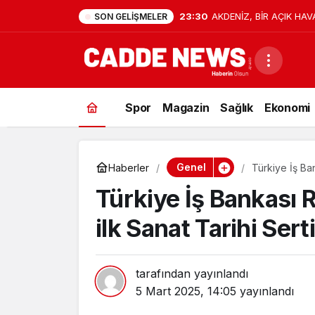
23:30
AKDENİZ, BİR AÇIK HAV
SON GELIŞMELER
Spor
Magazin
Sağlık
Ekonomi
Genel
Haberler
Türkiye İş Ba
Programı başl
Türkiye İş Bankası 
ilk Sanat Tarihi Sert
tarafından yayınlandı
5 Mart 2025, 14:05
yayınlandı