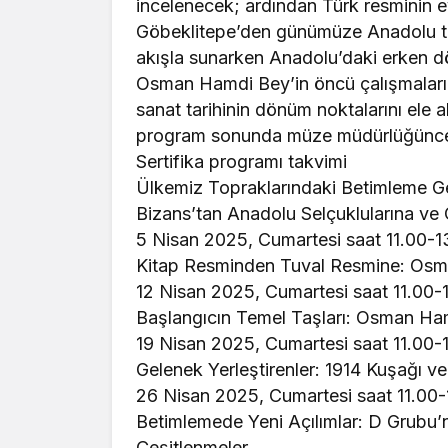
incelenecek; ardından Türk resminin ev
Göbeklitepe’den günümüze Anadolu topr
akışla sunarken Anadolu’daki erken 
Osman Hamdi Bey’in öncü çalışmaları
sanat tarihinin dönüm noktalarını ele a
program sonunda müze müdürlüğünce im
Sertifika programı takvimi
Ülkemiz Topraklarındaki Betimleme G
Bizans’tan Anadolu Selçuklularına ve
5 Nisan 2025, Cumartesi saat 11.00-1
Kitap Resminden Tuval Resmine: Osman
12 Nisan 2025, Cumartesi saat 11.00-
Başlangıcın Temel Taşları: Osman Ha
19 Nisan 2025, Cumartesi saat 11.00-
Gelenek Yerleştirenler: 1914 Kuşağı ve
26 Nisan 2025, Cumartesi saat 11.00
Betimlemede Yeni Açılımlar: D Grubu’
Çeşitlenmeler