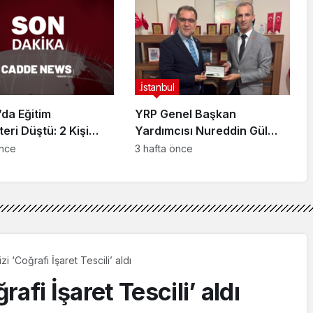
arahisar’da
ndı
.İstanbul
da Eğitim
YRP Genel Başkan
teri Düştü: 2 Kişi
Yardımcısı Nureddin Gül
dı
Sancaktepe Teşkilatıyla Bir
önce
3 hafta önce
Araya Geldi
 ‘Coğrafi İşaret Tescili’ aldı
afi İşaret Tescili’ aldı