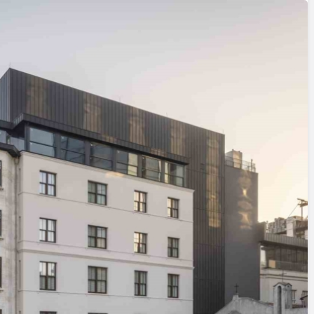
Cumhurbaşkanı
Erdoğan’a Suikast
Girişiminde Bulunan
FETÖ Firarisi B.K.
, BİR AÇIK
Afyonkarahisar’da
ZİNESİ
Yakalandı