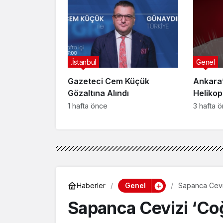
Afyonk
Yakala
.İstanbul
Genel
Gazeteci Cem Küçük
Ankara’
Gözaltına Alındı
Helikop
Yaralan
1 hafta önce
3 hafta 
Genel
Haberler
Sapanca Cevizi
Sapanca Cevizi ‘Coğr