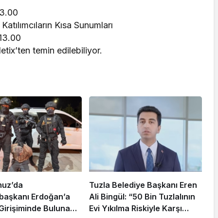
13.00
Katılımcıların Kısa Sunumları
13.00
letix’ten temin edilebiliyor.
muz’da
Tuzla Belediye Başkanı Eren
aşkanı Erdoğan’a
Ali Bingül: “50 Bin Tuzlalının
 Girişiminde Bulunan
Evi Yıkılma Riskiyle Karşı