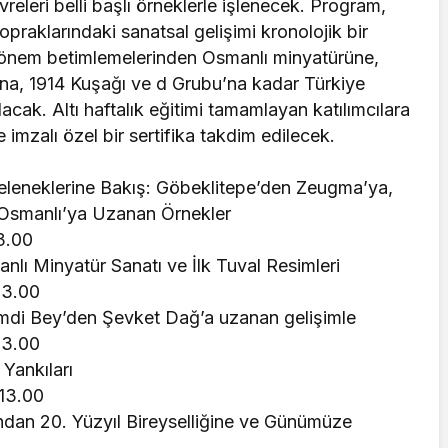
releri belli başlı örneklerle işlenecek. Program,
aklarındaki sanatsal gelişimi kronolojik bir
dönem betimlemelerinden Osmanlı minyatürüne,
na, 1914 Kuşağı ve d Grubu’na kadar Türkiye
lacak. Altı haftalık eğitimi tamamlayan katılımcılara
zalı özel bir sertifika takdim edilecek.
eleneklerine Bakış: Göbeklitepe’den Zeugma’ya,
 Osmanlı’ya Uzanan Örnekler
3.00
lı Minyatür Sanatı ve İlk Tuval Resimleri
13.00
mdi Bey’den Şevket Dağ’a uzanan gelişimle
13.00
 Yankıları
-13.00
ndan 20. Yüzyıl Bireyselliğine ve Günümüze