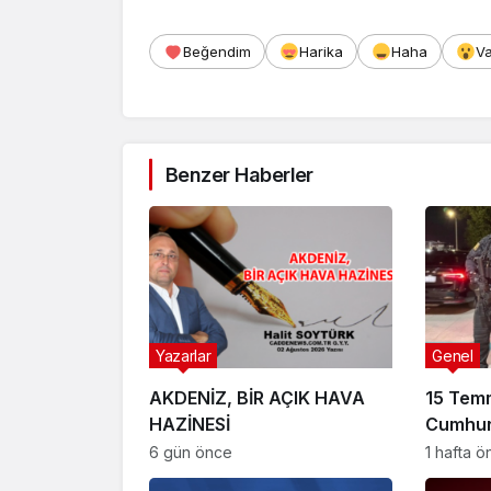
FETÖ Fir
Afyonka
Beğendim
Harika
Haha
V
Benzer Haberler
Yazarlar
Genel
AKDENİZ, BİR AÇIK HAVA
15 Tem
HAZİNESİ
Cumhur
Suikast
6 gün önce
1 hafta 
FETÖ Fir