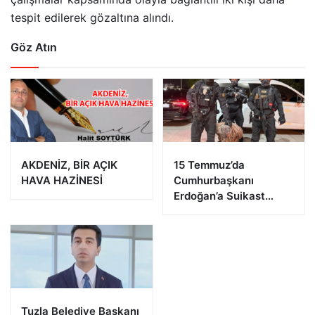
tespit edilerek gözaltına alındı.
Göz Atın
AKDENİZ, BİR AÇIK
15 Temmuz’da
HAVA HAZİNESİ
Cumhurbaşkanı
Erdoğan’a Suikast
Girişiminde Bulunan
FETÖ Firarisi B.K.
Afyonkarahisar’da
Yakalandı
Tuzla Belediye Başkanı