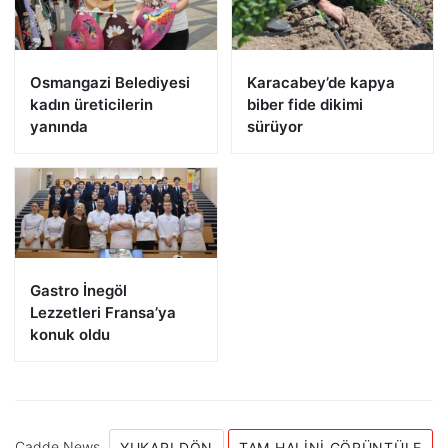
Osmangazi Belediyesi
Karacabey’de kapya
kadın üreticilerin
biber fide dikimi
yanında
sürüyor
Gastro İnegöl
Lezzetleri Fransa’ya
konuk oldu
Cadde News
YUKARI DÖN
TAM HALINI GÖRÜNTÜLE