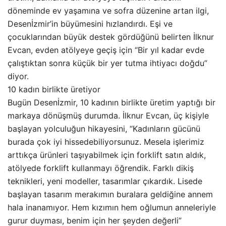
döneminde ev yaşamına ve sofra düzenine artan ilgi,
Desenİzmir’in büyümesini hızlandırdı. Eşi ve
çocuklarından büyük destek gördüğünü belirten İlknur
Evcan, evden atölyeye geçiş için “Bir yıl kadar evde
çalıştıktan sonra küçük bir yer tutma ihtiyacı doğdu”
diyor.
10 kadın birlikte üretiyor
Bugün Desenİzmir, 10 kadının birlikte üretim yaptığı bir
markaya dönüşmüş durumda. İlknur Evcan, üç kişiyle
başlayan yolculuğun hikayesini, “Kadınların gücünü
burada çok iyi hissedebiliyorsunuz. Mesela işlerimiz
arttıkça ürünleri taşıyabilmek için forklift satın aldık,
atölyede forklift kullanmayı öğrendik. Farklı dikiş
teknikleri, yeni modeller, tasarımlar çıkardık. Lisede
başlayan tasarım merakımın buralara geldiğine annem
hala inanamıyor. Hem kızımın hem oğlumun anneleriyle
gurur duyması, benim için her şeyden değerli”