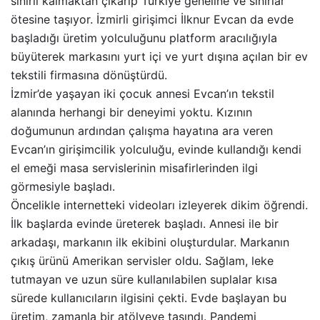
sınırlı kalmaktan çıkarıp Türkiye geneline ve sınırlar
ötesine taşıyor. İzmirli girişimci İlknur Evcan da evde
başladığı üretim yolculuğunu platform aracılığıyla
büyüterek markasını yurt içi ve yurt dışına açılan bir ev
tekstili firmasına dönüştürdü.
İzmir’de yaşayan iki çocuk annesi Evcan’ın tekstil
alanında herhangi bir deneyimi yoktu. Kızının
doğumunun ardından çalışma hayatına ara veren
Evcan’ın girişimcilik yolculuğu, evinde kullandığı kendi
el emeği masa servislerinin misafirlerinden ilgi
görmesiyle başladı.
Öncelikle internetteki videoları izleyerek dikim öğrendi.
İlk başlarda evinde üreterek başladı. Annesi ile bir
arkadaşı, markanın ilk ekibini oluşturdular. Markanın
çıkış ürünü Amerikan servisler oldu. Sağlam, leke
tutmayan ve uzun süre kullanılabilen suplalar kısa
sürede kullanıcıların ilgisini çekti. Evde başlayan bu
üretim, zamanla bir atölyeye taşındı. Pandemi