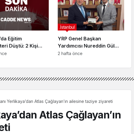
ndı
.İstanbul
da Eğitim
YRP Genel Başkan
teri Düştü: 2 Kişi
Yardımcısı Nureddin Gül
dı
Sancaktepe Teşkilatıyla Bir
önce
2 hafta önce
Araya Geldi
kanı Yerlikaya’dan Atlas Çağlayan’ın ailesine taziye ziyareti
ikaya’dan Atlas Çağlayan’ın
eti