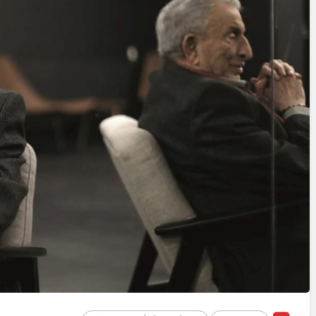
Cumhurbaşkanı
Erdoğan’a Suikast
Girişiminde Bulunan
FETÖ Firarisi B.K.
Z, BİR AÇIK
Afyonkarahisar’da
HAZİNESİ
Yakalandı