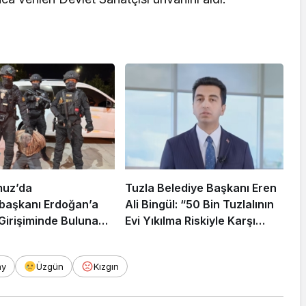
muz’da
Tuzla Belediye Başkanı Eren
aşkanı Erdoğan’a
Ali Bingül: “50 Bin Tuzlalının
 Girişiminde Bulunan
Evi Yıkılma Riskiyle Karşı
arisi B.K.
Karşıya”
rahisar’da Yakalandı
ay
Üzgün
Kızgın