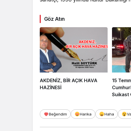
Göz Atın
AKDENİZ, BİR AÇIK HAVA
15 Tem
HAZİNESİ
Cumhurb
Suikast
FETÖ Fir
Afyonka
Beğendim
Harika
Haha
V