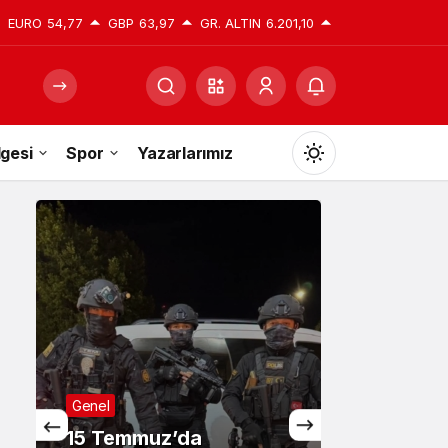
EURO
54,77
GBP
63,97
GR. ALTIN
6.201,10
gesi
Spor
Yazarlarımız
Mod
değiştir
Gündüz Modu
Gündüz modunu seçin.
Gece Modu
Gece modunu seçin.