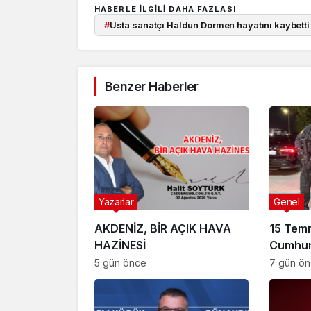
HABERLE ILGILI DAHA FAZLASI
#
Usta sanatçı Haldun Dormen hayatını kaybetti
Benzer Haberler
Yazarlar
Genel
AKDENİZ, BİR AÇIK HAVA
15 Tem
HAZİNESİ
Cumhur
Suikast
5 gün önce
7 gün ö
FETÖ Fir
Afyonk