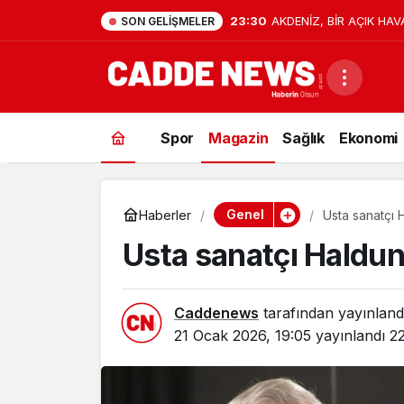
23:30
AKDENİZ, BİR AÇIK HAV
SON GELIŞMELER
Spor
Magazin
Sağlık
Ekonomi
Genel
Haberler
Usta sanatçı 
Usta sanatçı Haldun
Caddenews
tarafından yayınland
21 Ocak 2026, 19:05
yayınlandı
2