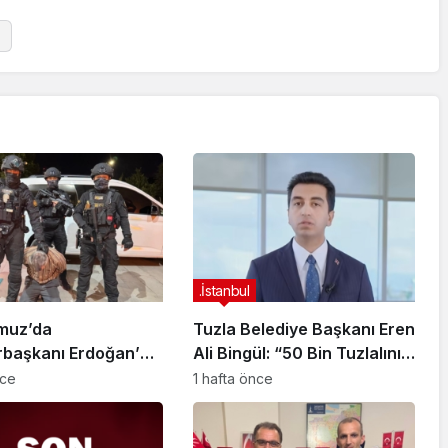
.İstanbul
muz’da
Tuzla Belediye Başkanı Eren
başkanı Erdoğan’a
Ali Bingül: “50 Bin Tuzlalının
 Girişiminde Bulunan
Evi Yıkılma Riskiyle Karşı
nce
1 hafta önce
arisi B.K.
Karşıya”
arahisar’da