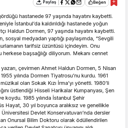
Paylaş
Beğen
ördüğü hastanede 97 yaşında hayatını kaybetti.
niyle İstanbul’da kaldırıldığı hastanede yoğun
atçı Haldun Dormen, 97 yaşında hayatını kaybetti.
 sosyal medyadan yaptığı paylaşımda, “Sevgili
rlamanın tarifsiz üzüntüsü içindeyim. Onu
 herkese başsağlığı diliyorum. Mekanı cennet
 yazarı, çevirmen Ahmet Haldun Dormen, 5 Nisan
 1955 yılında Dormen Tiyatrosu’nu kurdu. 1961
ı müzikal olan Sokak Kızı İrma’yı yönetti. 1980’li
ğını üstlendiği Hisseli Harikalar Kumpanyası, Şen
eye koydu. 1985 yılında İstanbul Şehir
 Hayat, 30 yıl boyunca aralıksız ve genellikle
l Üniversitesi Devlet Konservatuvarı’nda dersler
an Onursal Bilim Doktoru olarak ödüllendirilen
nca verilen Devlet Sanatçısı ünvanını aldı.