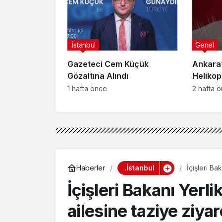
Yakala
.İstanbul
Genel
Gazeteci Cem Küçük
Ankara’
Gözaltına Alındı
Helikop
Yaralan
1 hafta önce
2 hafta 
.İstanbul
Haberler
İçişleri Ba
İçişleri Bakanı Yerl
ailesine taziye ziyar