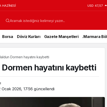
A HAZİNESİ
USD
47,57
Aramak istediğiniz kelimeyi yazın..
Borsa
Döviz Kurları
Gazete Manşetleri
.Marmara Böl
Haldun Dormen hayatını kaybetti
 Dormen hayatını kaybetti
ı
2 Ocak 2026, 17:56
güncellendi
Genel
15 Temmuz’da