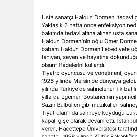
Usta sanatçı Haldun Dormen, tedavi g
Yaklaşık 3 hafta önce enfeksiyon nede
bakımda tedavi altına alınan usta san
Haldun Dormen’nin oğlu Ömer Dormen,
babam Haldun Dormen’i ebediyete uğu
tanıyan, seven ve hayatına dokunduğu
olsun” ifadelerini kullandı.
Tiyatro oyuncusu ve yönetmeni, oyun
1928 yılında Mersin’de dünyaya geldi.
yılında Türkiye’de sahnelenen ilk batıl
yıllarda Egemen Bostancı’nın yapımcılı
Sazın Bülbülleri gibi müzikalleri sahn
Tiyatroları’nda sahneye koyduğu Lüküs
kapalı gişe olarak devam etti. İstanbu
veren, Hacettepe Üniversitesi tarafınd
sanatçı, 1998 yılında Kültür Bakanlığı’