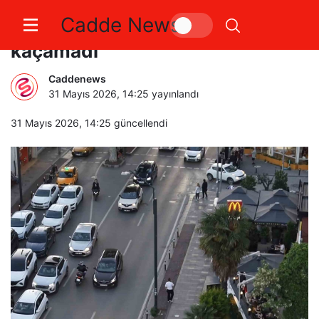
Cadde News
Uyanık motorcu ekiplerden
kaçamadı
Caddenews
31 Mayıs 2026, 14:25
yayınlandı
31 Mayıs 2026, 14:25
güncellendi