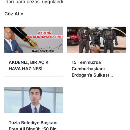
idari para cezası uygulandı.
Göz Atın
AKDENİZ, BİR AÇIK
15 Temmuz’da
HAVA HAZİNESİ
Cumhurbaşkanı
Erdoğan’a Suikast
Girişiminde Bulunan
FETÖ Firarisi B.K.
Afyonkarahisar’da
Yakalandı
Tuzla Belediye Başkanı
Eren Ali Bingül: “50 Bin