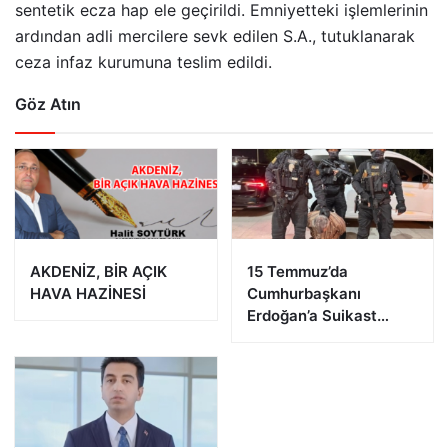
sentetik ecza hap ele geçirildi. Emniyetteki işlemlerinin
ardından adli mercilere sevk edilen S.A., tutuklanarak
ceza infaz kurumuna teslim edildi.
Göz Atın
AKDENİZ, BİR AÇIK
15 Temmuz’da
HAVA HAZİNESİ
Cumhurbaşkanı
Erdoğan’a Suikast
Girişiminde Bulunan
FETÖ Firarisi B.K.
Afyonkarahisar’da
Yakalandı